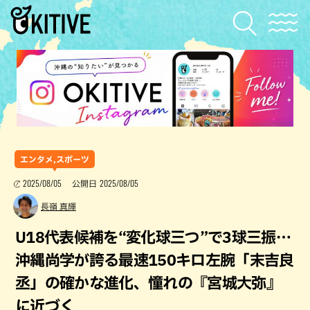
エンタメ,スポーツ
2025/08/05
2025/08/05
公開日
長嶺 真輝
U18代表候補を“変化球三つ”で3球三振…
沖縄尚学が誇る最速150キロ左腕「末吉良
丞」の確かな進化、憧れの『宮城大弥』
に近づく