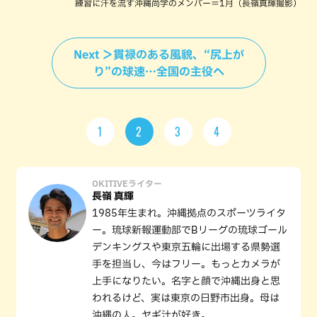
練習に汗を流す沖縄尚学のメンバー＝1月（長嶺真輝撮影）
Next ＞貫禄のある風貌、“尻上が
り”の球速…全国の主役へ
1
2
3
4
OKITIVEライター
長嶺 真輝
1985年生まれ。沖縄拠点のスポーツライタ
ー。琉球新報運動部でBリーグの琉球ゴール
デンキングスや東京五輪に出場する県勢選
手を担当し、今はフリー。もっとカメラが
上手になりたい。名字と顔で沖縄出身と思
われるけど、実は東京の日野市出身。母は
沖縄の人。ヤギ汁が好き。