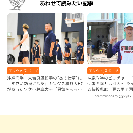
あわせて読みたい記事
エンタメ,スポーツ
エンタメ,スポーツ
沖縄尚学・末吉良丞投手の“あの仕草”に
沖縄尚学のピッチャー「
「すごい勉強になる」キングス桶谷大HC
何者？春とは別人…“シ
が唸ったワケ…脇真大も「勇気をもらっ
る快投乱麻！夏の甲子園
ている」
に貢献
Recommended by