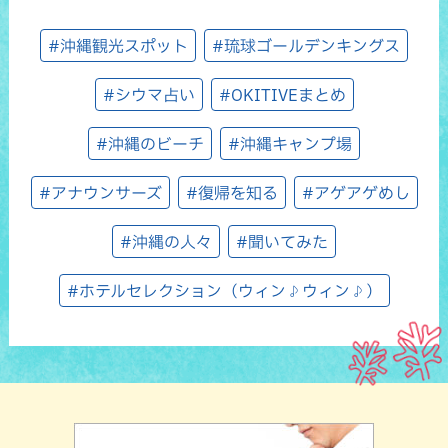
#沖縄観光スポット
#琉球ゴールデンキングス
#シウマ占い
#OKITIVEまとめ
#沖縄のビーチ
#沖縄キャンプ場
#アナウンサーズ
#復帰を知る
#アゲアゲめし
#沖縄の人々
#聞いてみた
#ホテルセレクション（ウィン♪ウィン♪）