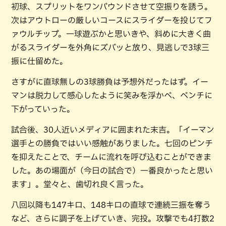
初球、スプリットをワンバウンドさせて空振りを誘う。
次はアウトローの厳しいコースにスライダーを投じてフ
ァウルチップ。一球遊ぶかと思いきや、斜めに大きく曲
がるスライダーを外角にズバッと放り、見逃しで3球三
振に仕留めた。
さすがに直球無しの3球勝負は予想外だったはず。イー
マンは脱力して感心したように笑みを浮かべ、ベンチに
下がっていった。
試合後、30人近いメディアに囲まれた末吉。「イーマン
選手との勝負ではいい感触がありました。七回のピンチ
を抑えたことで、チームに流れを呼び込むことができま
した。あの場面が（今日の試合で）一番良かったと思い
ます」。堂々と、歯切れ良く言った。
八回以降も147キロ、148キロの直球で連続三振を奪う
など、さらに調子を上げていき、完投。攻撃でも4打数2