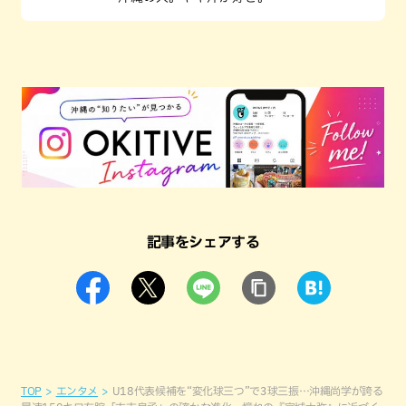
記事をシェアする
TOP
エンタメ
U18代表候補を“変化球三つ”で3球三振…沖縄尚学が誇る