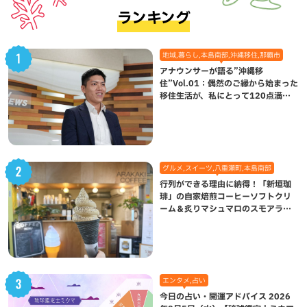
ランキング
地域,暮らし,本島南部,沖縄移住,那覇市
アナウンサーが語る”沖縄移
住”Vol.01：偶然のご縁から始まった
移住生活が、私にとって120点満点
になった理由
グルメ,スイーツ,八重瀬町,本島南部
行列ができる理由に納得！「新垣珈
琲」の自家焙煎コーヒーソフトクリ
ーム＆炙りマシュマロのスモアラテ
が絶品（八重瀬町）
エンタメ,占い
今日の占い・開運アドバイス 2026