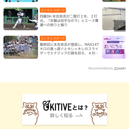
エンタメ,スポーツ
四番DH 末吉良丞が二塁打２本、２打
点。「本職は投手なので」とエース奪
還への拘りと憤り
エンタメ,スポーツ
最終回に末吉良丞が登板し、MAX147
キロの真っ直ぐとキレッキレのスライ
ダーでエナジック打線を抑え、４対３
で沖縄尚学優勝
Recommended by