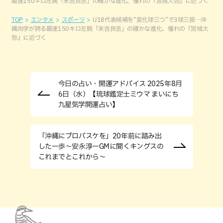
最速150キロ左腕「末吉良丞」の確かな進化、憧れの『宮城大弥』に近づく
TOP
エンタメ
スポーツ
U18代表候補を“変化球三つ”で3球三振…沖
縄尚学が誇る最速150キロ左腕「末吉良丞」の確かな進化、憧れの『宮城大
弥』に近づく
今日の占い・開運アドバイス 2025年8月
6日（水）【琉球鑑定士ミウマ まいにち
九星気学開運占い】
「沖縄にプロバスケを」20年前に踏み出
した一歩～安永淳一GMに聞くキングスの
これまでとこれから～