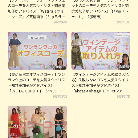
【シノワズリコーデ】ワンランク上
【秋の大人女子会コーデ】ワンラン
のコーデを人気スタイリスト知念美
ク上のコーデを人気スタイリスト知
加子がアドバイス!「Waters（ウォ
念美加子がアドバイス!「t / wo（ト
ーターズ）／茶樓雨香（ちゃろうう
ゥー）」（那覇市）
2023/11/10
2023/10/06
か）」（北中城村）
【夏から秋のオフィスコーデ】ワン
【ヴィンテージアイテムの取り入れ
ランク上のコーデを人気スタイリス
方】失敗しないコツを人気スタイリ
ト知念美加子がアドバイス!
スト知念美加子がアドバイス!
「INITIAL CORD（イニシャル コー
「alocasia vintage（アロカシア ビ
2023/09/08
2023/07/21
ド）」（那覇市）
ンテージ）」（宜野湾市）