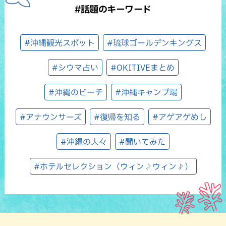
#話題のキーワード
#沖縄観光スポット
#琉球ゴールデンキングス
#シウマ占い
#OKITIVEまとめ
#沖縄のビーチ
#沖縄キャンプ場
#アナウンサーズ
#復帰を知る
#アゲアゲめし
#沖縄の人々
#聞いてみた
#ホテルセレクション（ウィン♪ウィン♪）