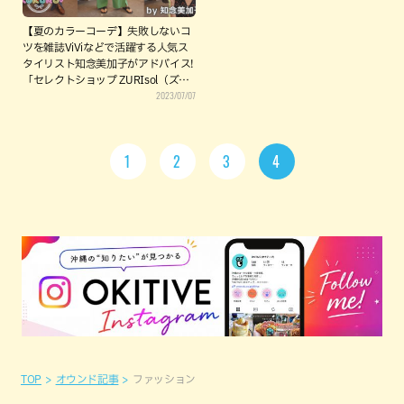
【夏のカラーコーデ】失敗しないコ
ツを雑誌ViViなどで活躍する人気ス
タイリスト知念美加子がアドバイス!
「セレクトショップ ZURIsol（ズリ
2023/07/07
ソル）」（宜野湾市）
1
2
3
4
TOP
オウンド記事
ファッション