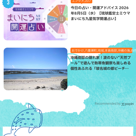
エンタメ,占い
今日の占い・開運アドバイス 2026
年8月5日（水）【琉球鑑定士ミウマ
まいにち九星気学開運占い】
おでかけ,八重瀬町,地域,本島南部,沖縄の海,自
沖縄南部の隠れ家！波のない“天然プ
ール”で遊んで熱帯魚観察も楽しめる
個性あふれる「玻名城の郷ビーチ」
（八重瀬町）
Recommended by