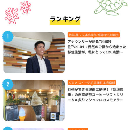
ランキング
地域,暮らし,本島南部,沖縄移住,那覇市
アナウンサーが語る”沖縄移
住”Vol.01：偶然のご縁から始まった
移住生活が、私にとって120点満点
になった理由
グルメ,スイーツ,八重瀬町,本島南部
行列ができる理由に納得！「新垣珈
琲」の自家焙煎コーヒーソフトクリ
ーム＆炙りマシュマロのスモアラテ
が絶品（八重瀬町）