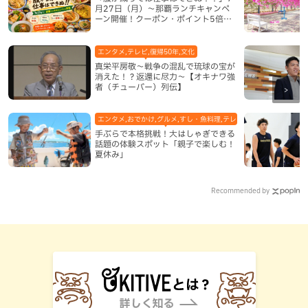
月27日（月）〜那覇ランチキャンペ
ーン開催！クーポン・ポイント5倍・
限定グッズが当たる12日間
エンタメ,テレビ,復帰50年,文化
真栄平房敬～戦争の混乱で琉球の宝が
消えた！？返還に尽力～【オキナワ強
者（チューバー）列伝】
エンタメ,おでかけ,グルメ,すし・魚料理,テレビ,体験,北谷町,地域,
手ぶらで本格挑戦！大はしゃぎできる
話題の体験スポット「親子で楽しむ！
夏休み」
Recommended by