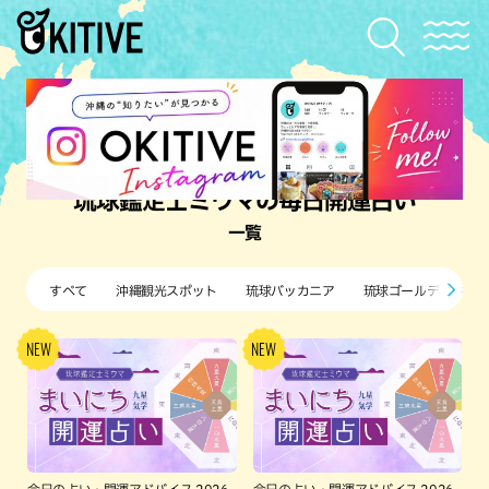
琉球鑑定士ミウマの毎日開運占い
一覧
すべて
沖縄観光スポット
琉球バッカニア
琉球ゴールデンキン