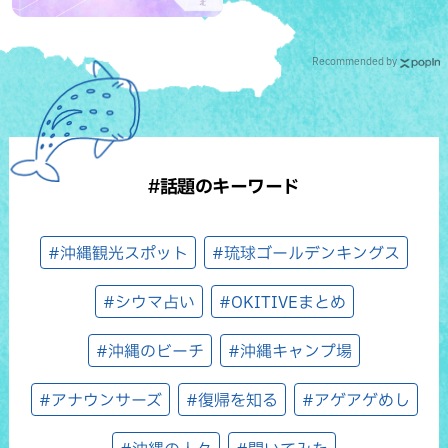
Recommended by
#話題のキーワード
#沖縄観光スポット
#琉球ゴールデンキングス
#シウマ占い
#OKITIVEまとめ
#沖縄のビーチ
#沖縄キャンプ場
#アナウンサーズ
#復帰を知る
#アゲアゲめし