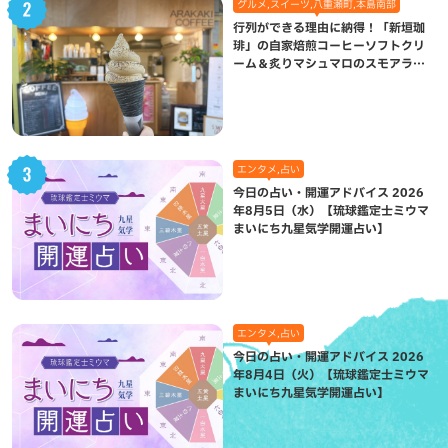
グルメ,スイーツ,八重瀬町,本島南部
行列ができる理由に納得！「新垣珈
琲」の自家焙煎コーヒーソフトクリ
ーム＆炙りマシュマロのスモアラテ
が絶品（八重瀬町）
エンタメ,占い
今日の占い・開運アドバイス 2026
年8月5日（水）【琉球鑑定士ミウマ
まいにち九星気学開運占い】
エンタメ,占い
今日の占い・開運アドバイス 2026
年8月4日（火）【琉球鑑定士ミウマ
まいにち九星気学開運占い】