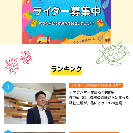
ランキング
地域,暮らし,本島南部,沖縄移住,那覇市
アナウンサーが語る”沖縄移
住”Vol.01：偶然のご縁から始まった
移住生活が、私にとって120点満点
になった理由