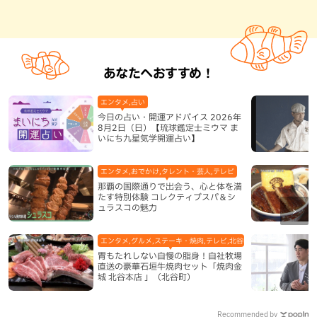
あなたへおすすめ！
エンタメ,占い
今日の占い・開運アドバイス 2026年
8月2日（日）【琉球鑑定士ミウマ ま
いにち九星気学開運占い】
エンタメ,おでかけ,タレント・芸人,テレビ
那覇の国際通りで出会う、心と体を満
たす特別体験 コレクティブスパ＆シ
ュラスコの魅力
エンタメ,グルメ,ステーキ・焼肉,テレビ,北谷町,地域,本島中部
胃もたれしない自慢の脂身！自社牧場
直送の豪華石垣牛焼肉セット「焼肉金
城 北谷本店 」（北谷町）
Recommended by