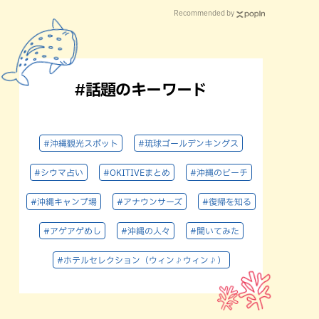
Recommended by
#話題のキーワード
#沖縄観光スポット
#琉球ゴールデンキングス
#シウマ占い
#OKITIVEまとめ
#沖縄のビーチ
#沖縄キャンプ場
#アナウンサーズ
#復帰を知る
#アゲアゲめし
#沖縄の人々
#聞いてみた
#ホテルセレクション（ウィン♪ウィン♪）