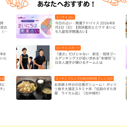
あなたへおすすめ！
エンタメ,占い
き誇
今日の占い・開運アドバイス 2026年8
ム宮古
月2日（日）【琉球鑑定士ミウマ まいに
能（宮
ち九星気学開運占い】
エンタメ,スポーツ
年8
「速さ」だけじゃない 新生・琉球ゴー
まいに
ルデンキングスが追い求める“多様性”と
日本人選手が輝けるチームとは
海,自然
エンタメ,グルメ,その他の肉料理,テレビ,北中城村,地域
卵に
お茶碗３杯分の圧巻ボリューム！ ガッツ
チ」
リ食す大満足スタミナ丼 「伝説のすた丼
屋 ライカム店」（北中城村）