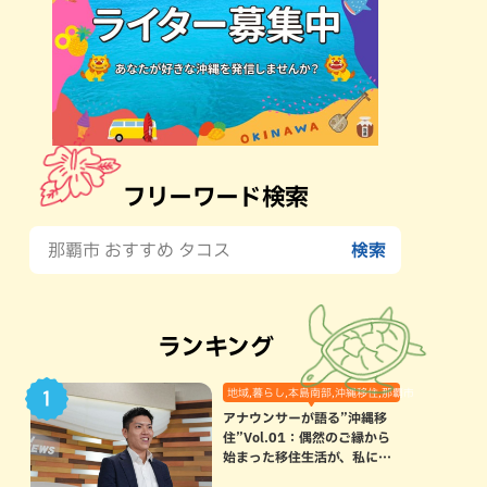
フリーワード検索
ランキング
地域,暮らし,本島南部,沖縄移住,那覇市
アナウンサーが語る”沖縄移
住”Vol.01：偶然のご縁から
始まった移住生活が、私にと
って120点満点になった理由