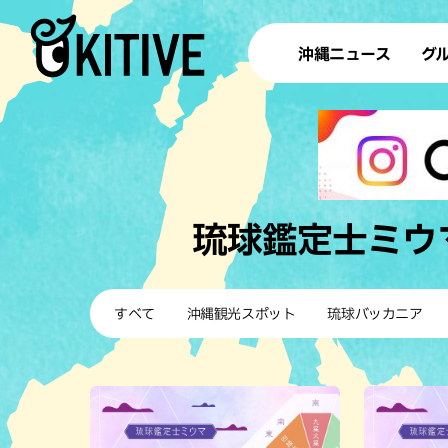
沖縄ニュース
グ
ラ
テイ
すし
沖
琉球鑑定士ミウ
洋食・
すべて
沖縄観光スポット
琉球バッカニア
ステー
その他
ブッフェ