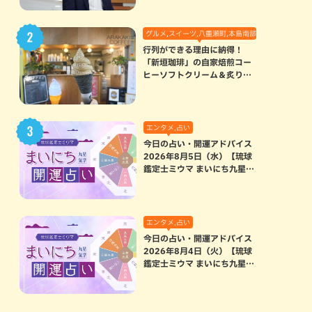
グルメ,スイーツ,八重瀬町,本島南部
行列ができる理由に納得！
「新垣珈琲」の自家焙煎コー
ヒーソフトクリーム＆炙りマ
シュマロのスモアラテが絶品
（八重瀬町）
エンタメ,占い
今日の占い・開運アドバイス
2026年8月5日（水）【琉球
鑑定士ミウマ まいにち九星気
学開運占い】
エンタメ,占い
今日の占い・開運アドバイス
2026年8月4日（火）【琉球
鑑定士ミウマ まいにち九星気
学開運占い】