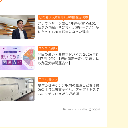
地域,暮らし,本島南部,沖縄移住,那覇市
アナウンサーが語る”沖縄移住”Vol.01：
偶然のご縁から始まった移住生活が、私
にとって120点満点になった理由
エンタメ,占い
今日の占い・開運アドバイス 2026年8
月7日（金）【琉球鑑定士ミウマ まいに
ち九星気学開運占い】
,本島中部
コラム,暮らし
夏休みはキッチン収納の見直しどき！魔
法のように家事タイパがアップ！システ
ムキッチンひきだし収納術
Recommended by