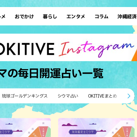
ルメ
おでかけ
暮らし
エンタメ
コラム
沖縄経済
ーメン
デート
沖縄そば
レシピ
スポーツ
ドライブ
SDGs
占い
クアウト
散歩
ファッション
カフェ
タレント・芸人
ソロ活
ローカルニュース
テレビ
・魚料理
自然
和食・日本料理
沖縄移住
イベント
子ども
沖縄旧暦行事
縄料理
歴史
アジア・エスニック
体験
マの毎日開運占い
一覧
中華
レジャー
イタリアン
アート
西洋料理
ショッピング
フレンチ
ホテル
琉球ゴールデンキングス
シウマ占い
OKITIVEまとめ
沖縄
キ・焼肉
サウナ
焼鳥・串料理
公園
の肉料理
沖縄の海
居酒屋・バー
・バイキング
スイーツ