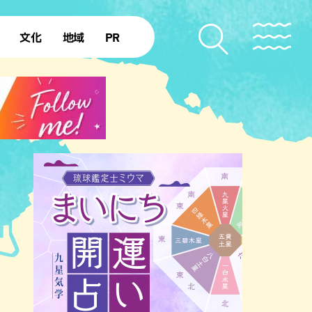
文化
地域
PR
復帰50年
本島北部
本島中部
本島南部
先島諸島
北部離島
南部離島
のビーチ
沖縄キャンプ場
アナウンサーズ
復帰を知る
ア