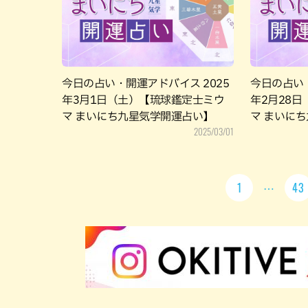
今日の占い・開運アドバイス 2025
今日の占い・
年3月1日（土）【琉球鑑定士ミウ
年2月28
マ まいにち九星気学開運占い】
マ まいに
2025/03/01
1
43