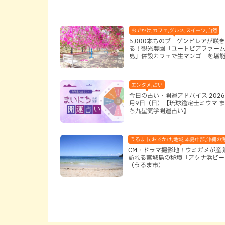
おでかけ,カフェ,グルメ,スイーツ,自然
5,000本ものブーゲンビレアが咲
る！観光農園「ユートピアファー
島」併設カフェで生マンゴーを堪
古島）
エンタメ,占い
今日の占い・開運アドバイス 2026
月9日（日）【琉球鑑定士ミウマ 
ち九星気学開運占い】
うるま市,おでかけ,地域,本島中部,沖縄の
CM・ドラマ撮影地！ウミガメが産
訪れる宮城島の秘境「アクナ浜ビー
（うるま市）