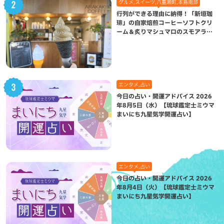
グルメ,スイーツ,八重瀬町,本島南部
行列ができる理由に納得！「新垣珈
琲」の自家焙煎コーヒーソフトクリ
ーム＆炙りマシュマロのスモアラテ
が絶品（八重瀬町）
エンタメ,占い
今日の占い・開運アドバイス 2026
年8月5日（水）【琉球鑑定士ミウマ
まいにち九星気学開運占い】
エンタメ,占い
今日の占い・開運アドバイス 2026
年8月4日（火）【琉球鑑定士ミウマ
まいにち九星気学開運占い】