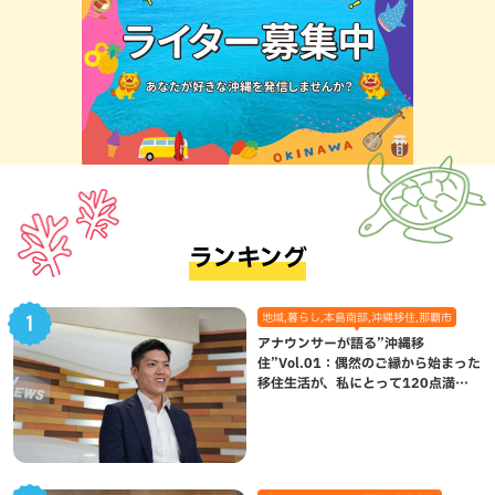
ランキング
地域,暮らし,本島南部,沖縄移住,那覇市
アナウンサーが語る”沖縄移
住”Vol.01：偶然のご縁から始まった
移住生活が、私にとって120点満点
になった理由