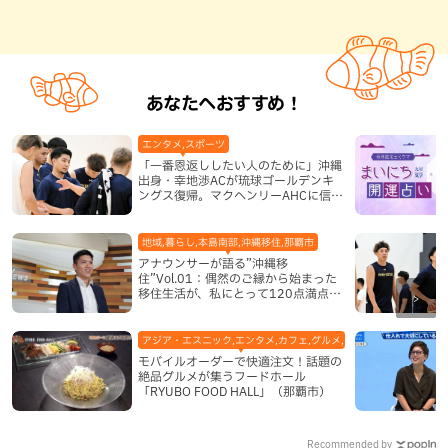
あなたへおすすめ！
エンタメ,スポーツ
「一番恩返ししたい人のために」沖縄
出身・幸地渉ACが琉球ゴールデンキ
ングス復帰。マクヘンリーAHCに信頼
を寄せる理由
地域,暮らし,本島南部,沖縄移住,那覇市
アナウンサーが語る”沖縄移
住”Vol.01：偶然のご縁から始まった
移住生活が、私にとって120点満点に
なった理由
アジア・エスニック,エンタメ,カフェ,グルメ,テレビ,中華,地域,本島
モバイルオーダーで快適注文！話題の
絶品グルメが集うフードホール
「RYUBO FOOD HALL」（那覇市）
Recommended by