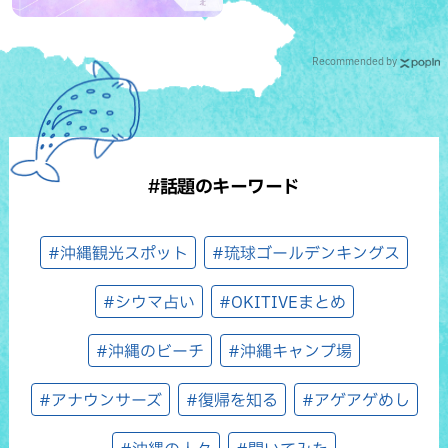
Recommended by
#話題のキーワード
#沖縄観光スポット
#琉球ゴールデンキングス
#シウマ占い
#OKITIVEまとめ
#沖縄のビーチ
#沖縄キャンプ場
#アナウンサーズ
#復帰を知る
#アゲアゲめし