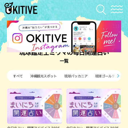
琉球鑑定士ミウマの毎日開運占い
一覧
すべて
沖縄観光スポット
琉球バッカニア
琉球ゴールデンキン