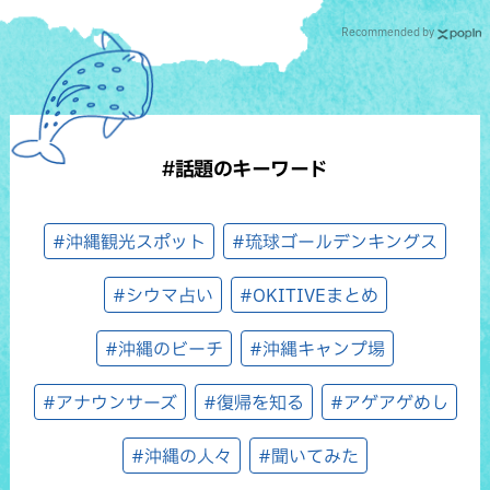
Recommended by
#話題のキーワード
#沖縄観光スポット
#琉球ゴールデンキングス
#シウマ占い
#OKITIVEまとめ
#沖縄のビーチ
#沖縄キャンプ場
#アナウンサーズ
#復帰を知る
#アゲアゲめし
#沖縄の人々
#聞いてみた