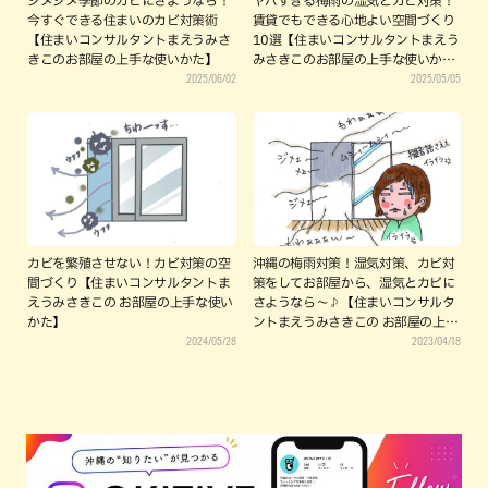
ジメジメ季節のカビにさようなら！
ヤバすぎる梅雨の湿気とカビ対策！
今すぐできる住まいのカビ対策術
賃貸でもできる心地よい空間づくり
【住まいコンサルタントまえうみさ
10選【住まいコンサルタントまえう
きこのお部屋の上手な使いかた】
みさきこのお部屋の上手な使いか
2025/06/02
2025/05/05
た】
カビを繁殖させない！カビ対策の空
沖縄の梅雨対策！湿気対策、カビ対
間づくり【住まいコンサルタントま
策をしてお部屋から、湿気とカビに
えうみさきこの お部屋の上手な使い
さようなら～♪【住まいコンサルタ
かた】
ントまえうみさきこの お部屋の上手
2024/05/28
2023/04/18
な使いかた】