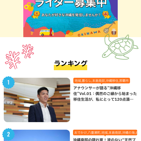
ランキング
地域,暮らし,本島南部,沖縄移住,那覇市
アナウンサーが語る”沖縄移
住”Vol.01：偶然のご縁から始まった
移住生活が、私にとって120点満点
になった理由
おでかけ,八重瀬町,地域,本島南部,沖縄の海,自
沖縄南部の隠れ家！波のない“天然プ