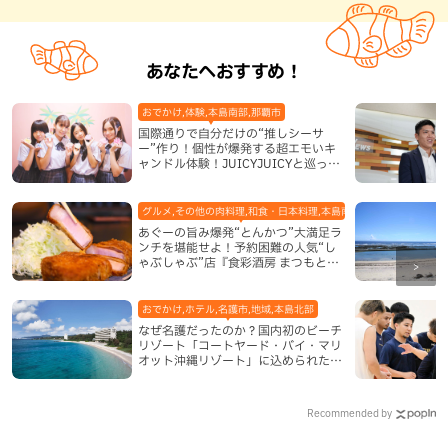
あなたへおすすめ！
おでかけ,体験,本島南部,那覇市
国際通りで自分だけの“推しシーサ
ー”作り！個性が爆発する超エモいキ
ャンドル体験！JUICYJUICYと巡って
沖縄新定番を探す
グルメ,その他の肉料理,和食・日本料理,本島南部,那覇市
あぐーの旨み爆発“とんかつ”大満足ラ
ンチを堪能せよ！予約困難の人気“し
ゃぶしゃぶ”店『食彩酒房 まつもと』
平日限定でオープン（那覇市）
おでかけ,ホテル,名護市,地域,本島北部
なぜ名護だったのか？国内初のビーチ
リゾート「コートヤード・バイ・マリ
オット沖縄リゾート」に込められた想
い
Recommended by