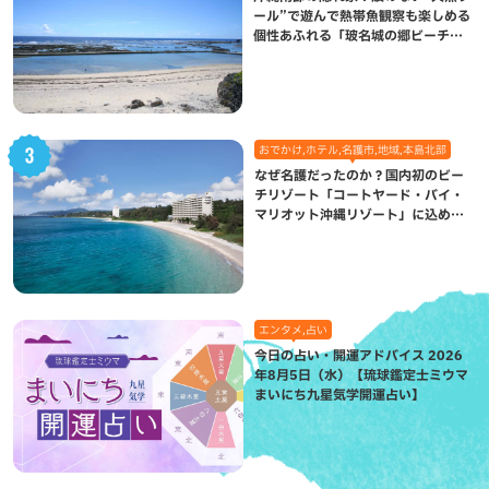
ール”で遊んで熱帯魚観察も楽しめる
個性あふれる「玻名城の郷ビーチ」
（八重瀬町）
おでかけ,ホテル,名護市,地域,本島北部
なぜ名護だったのか？国内初のビー
チリゾート「コートヤード・バイ・
マリオット沖縄リゾート」に込めら
れた想い
エンタメ,占い
今日の占い・開運アドバイス 2026
年8月5日（水）【琉球鑑定士ミウマ
まいにち九星気学開運占い】