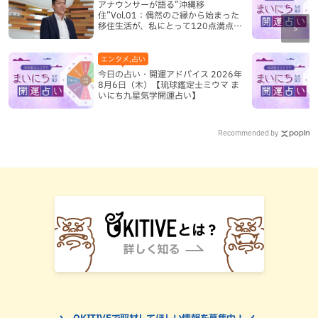
アナウンサーが語る”沖縄移
住”Vol.01：偶然のご縁から始まった
移住生活が、私にとって120点満点に
なった理由
エンタメ,占い
今日の占い・開運アドバイス 2026年
8月6日（木）【琉球鑑定士ミウマ ま
いにち九星気学開運占い】
Recommended by