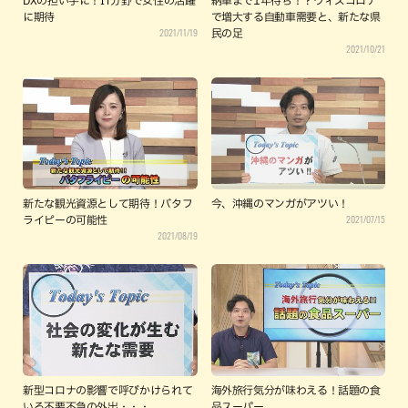
DXの担い手に！IT分野で女性の活躍
納車まで1年待ち！？ウィズコロナ
に期待
で増大する自動車需要と、新たな県
2021/11/19
民の足
2021/10/21
新たな観光資源として期待！バタフ
今、沖縄のマンガがアツい！
2021/07/15
ライピーの可能性
2021/08/19
新型コロナの影響で呼びかけられて
海外旅行気分が味わえる！話題の食
いる不要不急の外出・・・
品スーパー