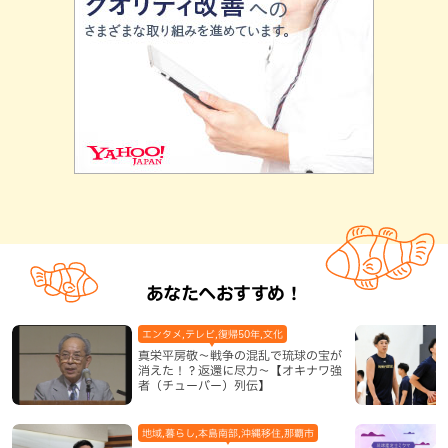
あなたへおすすめ！
エンタメ,テレビ,復帰50年,文化
真栄平房敬～戦争の混乱で琉球の宝が
消えた！？返還に尽力～【オキナワ強
者（チューバー）列伝】
地域,暮らし,本島南部,沖縄移住,那覇市