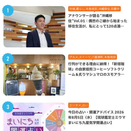
地域,暮らし,本島南部,沖縄移住,那覇市
アナウンサーが語る”沖縄移
住”Vol.01：偶然のご縁から始まった
移住生活が、私にとって120点満点
になった理由
グルメ,スイーツ,八重瀬町,本島南部
行列ができる理由に納得！「新垣珈
琲」の自家焙煎コーヒーソフトクリ
ーム＆炙りマシュマロのスモアラテ
が絶品（八重瀬町）
エンタメ,占い
今日の占い・開運アドバイス 2026
年8月5日（水）【琉球鑑定士ミウマ
まいにち九星気学開運占い】