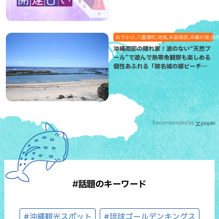
おでかけ,八重瀬町,地域,本島南部,沖縄の海,自
沖縄南部の隠れ家！波のない“天然プ
ール”で遊んで熱帯魚観察も楽しめる
個性あふれる「玻名城の郷ビーチ」
（八重瀬町）
Recommended by
#話題のキーワード
#沖縄観光スポット
#琉球ゴールデンキングス