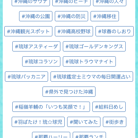
#沖縄のサウナ
#沖縄のビーチ
#沖縄の人々
#沖縄の公園
#沖縄の防災
#沖縄移住
#沖縄観光スポット
#沖縄高校野球
#球春のしおり
#琉球アスティーダ
#琉球ゴールデンキングス
#琉球コラソン
#琉球トラウマナイト
#琉球バッカニア
#琉球鑑定士ミウマの毎日開運占い
#県外で見つけた沖縄
#稲嶺羊輔の「いつも笑顔で！」
#給料日めし
#羽ばたけ！琉☆球児
#聞いてみた
#街歩き
#那覇ハーリー
#那覇ランチ