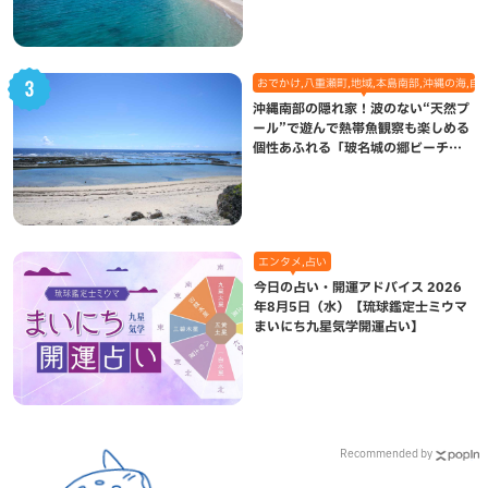
おでかけ,八重瀬町,地域,本島南部,沖縄の海,自
沖縄南部の隠れ家！波のない“天然プ
ール”で遊んで熱帯魚観察も楽しめる
個性あふれる「玻名城の郷ビーチ」
（八重瀬町）
エンタメ,占い
今日の占い・開運アドバイス 2026
年8月5日（水）【琉球鑑定士ミウマ
まいにち九星気学開運占い】
Recommended by