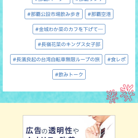
#那覇公設市場飲み歩き
#那覇空港
#金城わか菜のカフを下げて―
#長嶺花菜のキングス女子部
#長濱良起の台湾自転車無限ループの旅
#食レポ
#飲みトーク