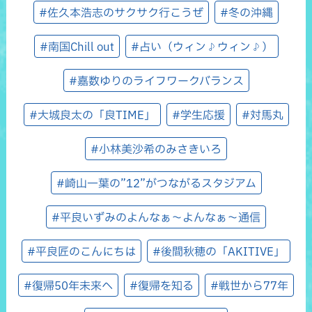
#佐久本浩志のサクサク行こうぜ
#冬の沖縄
#南国Chill out
#占い（ウィン♪ウィン♪）
#嘉数ゆりのライフワークバランス
#大城良太の「良TIME」
#学生応援
#対馬丸
#小林美沙希のみさきいろ
#崎山一葉の”12”がつながるスタジアム
#平良いずみのよんなぁ～よんなぁ～通信
#平良匠のこんにちは
#後間秋穂の「AKITIVE」
#復帰50年未来へ
#復帰を知る
#戦世から77年