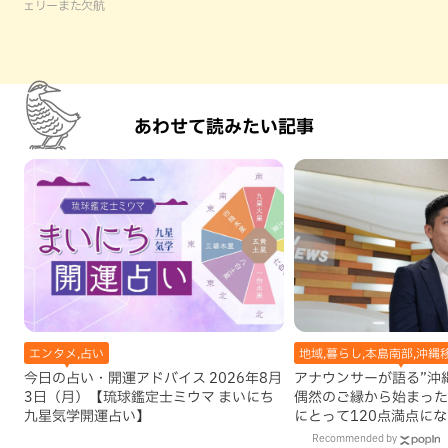
ェリーまた欠航
あわせて読みたい記事
エンタメ,占い
地域,暮らし,本島南部,沖縄
今日の占い・開運アドバイス 2026年8月
アナウンサーが語る”沖縄移
3日（月）【琉球鑑定士ミウマ まいにち
偶然のご縁から始まった
九星気学開運占い】
にとって120点満点に
Recommended by