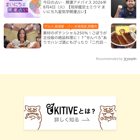
今日の占い・開運アドバイス 2026年
8月4日（火）【琉球鑑定士ミウマ ま
いにち九星気学開運占い】
グルメ,居酒屋・バー,本島南部,那覇市
素材のポテンシャル250％！ごぼうが
主役級の絶品料理に！？”せんべろ”あ
りでハシゴ酒にもぴったり「二代目ふ
み坊亭」（那覇市）
Recommended by