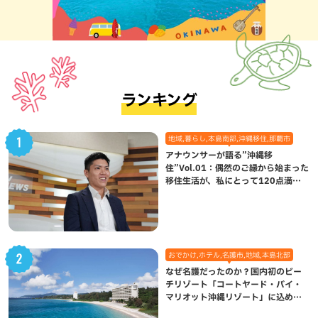
ランキング
地域,暮らし,本島南部,沖縄移住,那覇市
アナウンサーが語る”沖縄移
住”Vol.01：偶然のご縁から始まった
移住生活が、私にとって120点満点
になった理由
おでかけ,ホテル,名護市,地域,本島北部
なぜ名護だったのか？国内初のビー
チリゾート「コートヤード・バイ・
マリオット沖縄リゾート」に込めら
れた想い