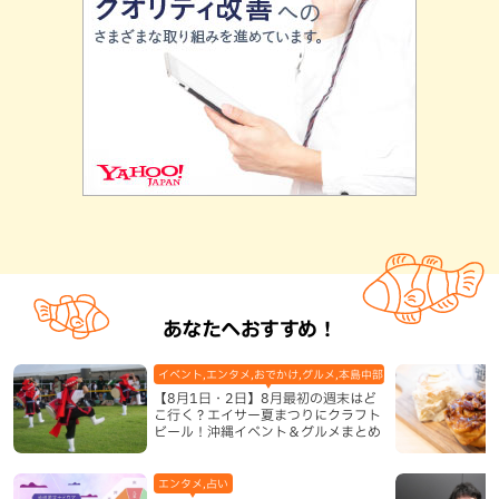
あなたへおすすめ！
イベント,エンタメ,おでかけ,グルメ,本島中部,本島北部,本島南部
【8月1日・2日】8月最初の週末はど
こ行く？エイサー夏まつりにクラフト
ビール！沖縄イベント＆グルメまとめ
エンタメ,占い