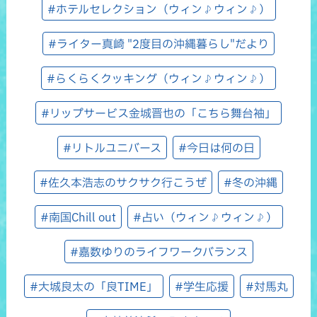
#ホテルセレクション（ウィン♪ウィン♪）
#ライター真崎 "2度目の沖縄暮らし"だより
#らくらくクッキング（ウィン♪ウィン♪）
#リップサービス金城晋也の「こちら舞台袖」
#リトルユニバース
#今日は何の日
#佐久本浩志のサクサク行こうぜ
#冬の沖縄
#南国Chill out
#占い（ウィン♪ウィン♪）
#嘉数ゆりのライフワークバランス
#大城良太の「良TIME」
#学生応援
#対馬丸