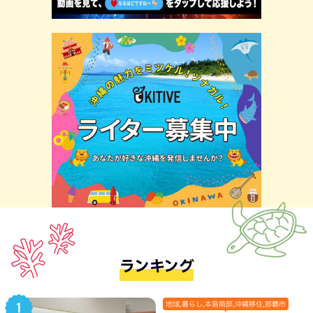
ランキング
地域,暮らし,本島南部,沖縄移住,那覇市