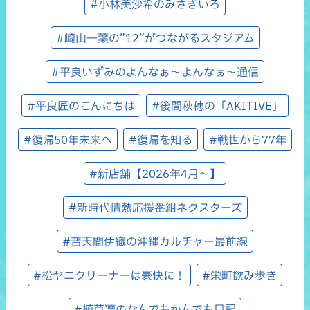
#小林美沙希のみさきいろ
#崎山一葉の”12”がつながるスタジアム
#平良いずみのよんなぁ～よんなぁ～通信
#平良匠のこんにちは
#後間秋穂の「AKITIVE」
#復帰50年未来へ
#復帰を知る
#戦世から77年
#新店舗【2026年4月～】
#新時代情熱応援番組ネクスターズ
#普天間伊織の沖縄カルチャー最前線
#松ヤニクリーナーは豪快に！
#栄町飲み歩き
#植草凜のなんでもかんでも日記