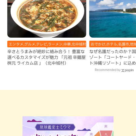
エンタメ,グルメ,テレビ,ラーメン,中華,北中城村,地域,本島中部
おでかけ,ホテル,名護市,地
辛さとうまみが絶妙に絡み合う！ 豊富な
なぜ名護だったのか？国
選べるカスタマイズが魅力 「元祖 辛麺屋
ゾート「コートヤード・
桝元 ライカム店 」（北中城村）
ト沖縄リゾート」に込め
Recommended by