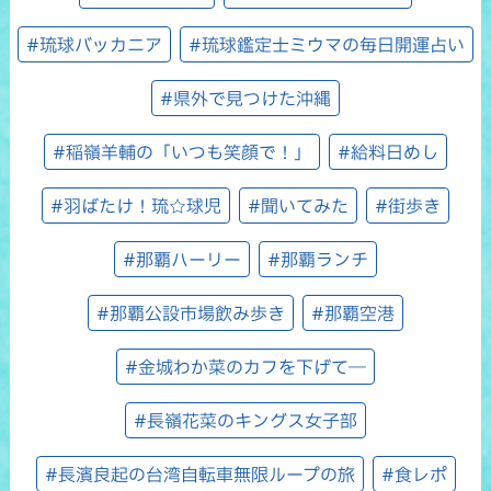
#琉球バッカニア
#琉球鑑定士ミウマの毎日開運占い
#県外で見つけた沖縄
#稲嶺羊輔の「いつも笑顔で！」
#給料日めし
#羽ばたけ！琉☆球児
#聞いてみた
#街歩き
#那覇ハーリー
#那覇ランチ
#那覇公設市場飲み歩き
#那覇空港
#金城わか菜のカフを下げて―
#長嶺花菜のキングス女子部
#長濱良起の台湾自転車無限ループの旅
#食レポ