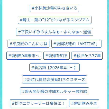
#小林美沙希のみさきいろ
#崎山一葉の”12”がつながるスタジアム
#平良いずみのよんなぁ～よんなぁ～通信
#平良匠のこんにちは
#後間秋穂の「AKITIVE」
#復帰50年未来へ
#復帰を知る
#戦世から77年
#新店舗【2026年4月～】
#新時代情熱応援番組ネクスターズ
#普天間伊織の沖縄カルチャー最前線
#松ヤニクリーナーは豪快に！
#栄町飲み歩き