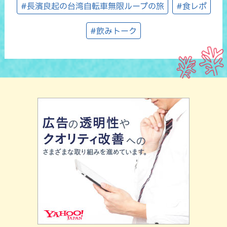
#長濱良起の台湾自転車無限ループの旅
#食レポ
#飲みトーク