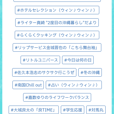
#ホテルセレクション（ウィン♪ウィン♪）
#ライター真崎 "2度目の沖縄暮らし"だより
#らくらくクッキング（ウィン♪ウィン♪）
#リップサービス金城晋也の「こちら舞台袖」
#リトルユニバース
#今日は何の日
#佐久本浩志のサクサク行こうぜ
#冬の沖縄
#南国Chill out
#占い（ウィン♪ウィン♪）
#嘉数ゆりのライフワークバランス
#大城良太の「良TIME」
#学生応援
#対馬丸