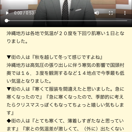
沖縄地方は各地で気温が２０度を下回り肌寒い１日とな
りました。
▼街の人は『秋を越して冬って感じですよね』
沖縄地方は高気圧の張り出しに伴う寒気の影響で国頭村
奥では１６．３度を観測するなど１４地点で今季最も低
い気温となりました。
▼街の人は『寒くて服装を間違えたと思いました。急に
寒くなったので』『急に寒くなったので、季節的に考え
たらクリスマスっぽくもなってちょっと嬉しい気もしま
す』
◆街の人は『とても寒くて、薄着しすぎたなと思ってい
ます』『家との気温差が激しくて、（外に）出たくない