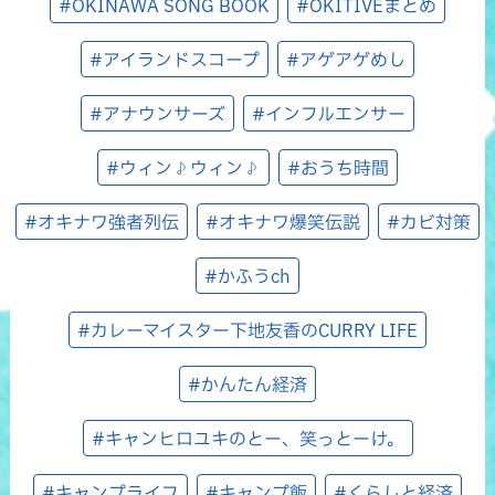
#OKINAWA SONG BOOK
#OKITIVEまとめ
#アイランドスコープ
#アゲアゲめし
#アナウンサーズ
#インフルエンサー
#ウィン♪ウィン♪
#おうち時間
#オキナワ強者列伝
#オキナワ爆笑伝説
#カビ対策
#かふうch
#カレーマイスター下地友香のCURRY LIFE
#かんたん経済
#キャンヒロユキのとー、笑っとーけ。
#キャンプライフ
#キャンプ飯
#くらしと経済