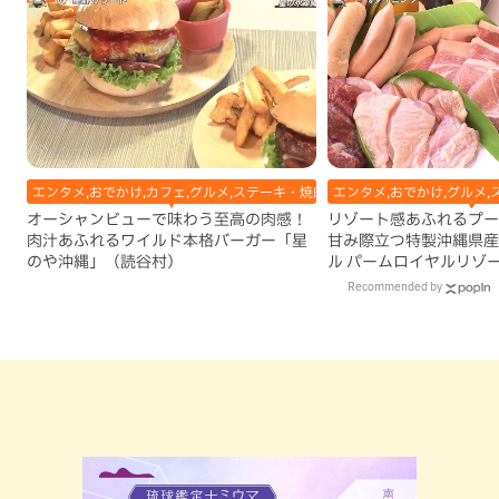
エンタメ,おでかけ,カフェ,グルメ,ステーキ・焼肉,テレビ,ハンバーガー,ホテル
エンタメ,おでかけ,グルメ,
オーシャンビューで味わう至高の肉感！
リゾート感あふれるプー
肉汁あふれるワイルド本格バーガー「星
甘み際立つ特製沖縄県産
のや沖縄」（読谷村）
ル パームロイヤルリゾ
（那覇市）
Recommended by