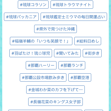
#琉球コラソン
#琉球トラウマナイト
#琉球バッカニア
#琉球鑑定士ミウマの毎日開運占い
#県外で見つけた沖縄
#稲嶺羊輔の「いつも笑顔で！」
#給料日めし
#羽ばたけ！琉☆球児
#聞いてみた
#街歩き
#那覇ハーリー
#那覇ランチ
#那覇公設市場飲み歩き
#那覇空港
#金城わか菜のカフを下げて―
#長嶺花菜のキングス女子部