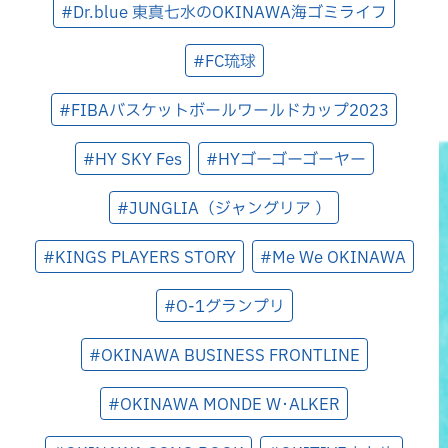
#Dr.blue 東真七水のOKINAWA海ゴミライフ
#FC琉球
#FIBAバスケットボールワールドカップ2023
#HY SKY Fes
#HYゴーゴーゴーヤー
#JUNGLIA（ジャングリア ）
#KINGS PLAYERS STORY
#Me We OKINAWA
#O-1グランプリ
#OKINAWA BUSINESS FRONTLINE
#OKINAWA MONDE W･ALKER