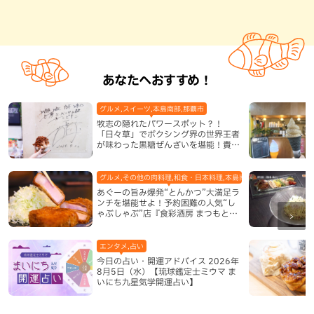
あなたへおすすめ！
グルメ,スイーツ,本島南部,那覇市
牧志の隠れたパワースポット？！
「日々草」でボクシング界の世界王者
が味わった黒糖ぜんざいを堪能！貴重
なサインと手作りケーキも要チェック
（那覇市）
グルメ,その他の肉料理,和食・日本料理,本島南部,那覇市
あぐーの旨み爆発“とんかつ”大満足ラ
ンチを堪能せよ！予約困難の人気“し
ゃぶしゃぶ”店『食彩酒房 まつもと』
平日限定でオープン（那覇市）
エンタメ,占い
今日の占い・開運アドバイス 2026年
8月5日（水）【琉球鑑定士ミウマ ま
いにち九星気学開運占い】