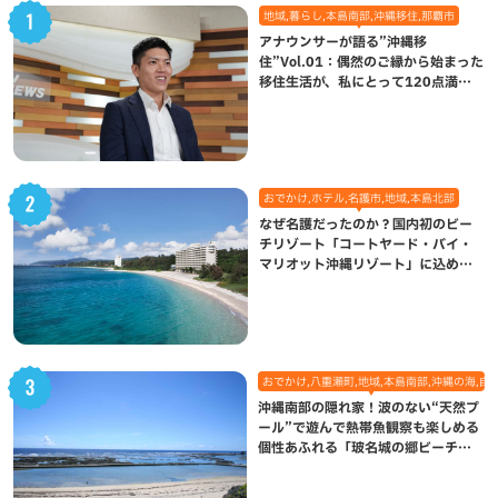
地域,暮らし,本島南部,沖縄移住,那覇市
アナウンサーが語る”沖縄移
住”Vol.01：偶然のご縁から始まった
移住生活が、私にとって120点満点
になった理由
おでかけ,ホテル,名護市,地域,本島北部
なぜ名護だったのか？国内初のビー
チリゾート「コートヤード・バイ・
マリオット沖縄リゾート」に込めら
れた想い
おでかけ,八重瀬町,地域,本島南部,沖縄の海,自
沖縄南部の隠れ家！波のない“天然プ
ール”で遊んで熱帯魚観察も楽しめる
個性あふれる「玻名城の郷ビーチ」
（八重瀬町）