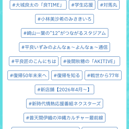
#大城良太の「良TIME」
#学生応援
#対馬丸
#小林美沙希のみさきいろ
#崎山一葉の”12”がつながるスタジアム
#平良いずみのよんなぁ～よんなぁ～通信
#平良匠のこんにちは
#後間秋穂の「AKITIVE」
#復帰50年未来へ
#復帰を知る
#戦世から77年
#新店舗【2026年4月～】
#新時代情熱応援番組ネクスターズ
#普天間伊織の沖縄カルチャー最前線