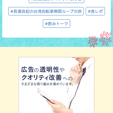
#長濱良起の台湾自転車無限ループの旅
#食レポ
#飲みトーク