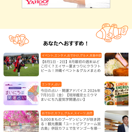
あなたへおすすめ！
イベント,エンタメ,おでかけ,グルメ,本島中部,本島北部,本島南部
【8月1日・2日】8月最初の週末はど
こ行く？エイサー夏まつりにクラフト
ビール！沖縄イベント＆グルメまとめ
エンタメ,占い
今日の占い・開運アドバイス 2026年
7月31日（金）【琉球鑑定士ミウマ
まいにち九星気学開運占い】
おでかけ,カフェ,グルメ,スイーツ,自然
5,000本ものブーゲンビレアが咲き誇
る！観光農園「ユートピアファーム宮
古島」併設カフェで生マンゴーを堪能