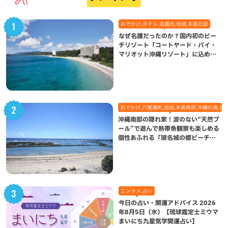
おでかけ,ホテル,名護市,地域,本島北部
なぜ名護だったのか？国内初のビー
チリゾート「コートヤード・バイ・
マリオット沖縄リゾート」に込めら
れた想い
おでかけ,八重瀬町,地域,本島南部,沖縄の海,自
沖縄南部の隠れ家！波のない“天然プ
ール”で遊んで熱帯魚観察も楽しめる
個性あふれる「玻名城の郷ビーチ」
（八重瀬町）
エンタメ,占い
今日の占い・開運アドバイス 2026
年8月5日（水）【琉球鑑定士ミウマ
まいにち九星気学開運占い】