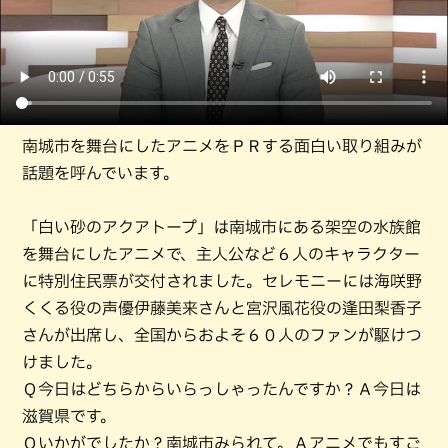
南城市を舞台にしたアニメをＰＲする面白い取り組みが
話題を呼んでいます。
「白い砂のアクアトープ」は南城市にある架空の水族館
を舞台にしたアニメで、主人公など６人のキャラクター
に特別住民票が交付されました。セレモニーには海咲野
くくる役の声優伊藤美来さんと宮沢風花役の逢田梨香子
さんが出席し、全国からおよそ６０人のファンが駆けつ
けました。
Ｑ今日はどちらからいらっしゃったんですか？Ａ今日は
滋賀県です。
Ｑいかがでしたか？南城市みられて。Ａアニメでもすご