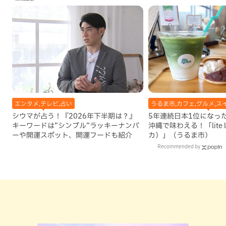
エンタメ,テレビ,占い
うるま市,カフェ,グルメ,ス
シウマが占う！『2026年下半期は？』
5年連続日本1位になっ
キーワードは”シンプル”ラッキーナンバ
沖縄で味わえる！「lite 
ーや開運スポット、開運フードも紹介
カ）」（うるま市）
Recommended by