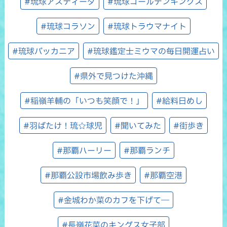
#琉球アスティーダ
#琉球ゴールデンキングス
#琉球コラソン
#琉球トラウマナイト
#琉球バッカニア
#琉球鑑定士ミウマの毎日開運占い
#県外で見つけた沖縄
#稲嶺羊輔の「いつも笑顔で！」
#給料日めし
#羽ばたけ！琉☆球児
#聞いてみた
#街歩き
#那覇ハーリー
#那覇ランチ
#那覇公設市場飲み歩き
#那覇空港
#金城わか菜のカフを下げて―
#長嶺花菜のキングス女子部