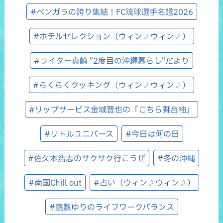
#ベンガラの誇り集結！FC琉球選手名鑑2026
#ホテルセレクション（ウィン♪ウィン♪）
#ライター真崎 "2度目の沖縄暮らし"だより
#らくらくクッキング（ウィン♪ウィン♪）
#リップサービス金城晋也の「こちら舞台袖」
#リトルユニバース
#今日は何の日
#佐久本浩志のサクサク行こうぜ
#冬の沖縄
#南国Chill out
#占い（ウィン♪ウィン♪）
#嘉数ゆりのライフワークバランス