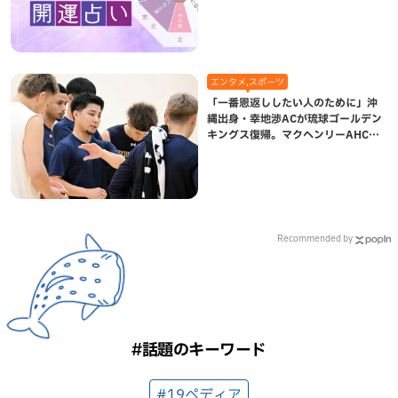
エンタメ,スポーツ
「一番恩返ししたい人のために」沖
縄出身・幸地渉ACが琉球ゴールデン
キングス復帰。マクヘンリーAHCに
信頼を寄せる理由
Recommended by
#話題のキーワード
#19ペディア