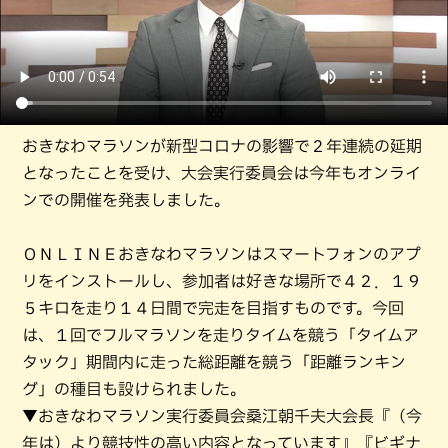
おきなわマラソンが新型コロナの影響で２年連続の延期
となったことを受け、大会実行委員会は今年もオンライ
ンでの開催を発表しました。
ＯＮＬＩＮＥおきなわマラソンはスマートフォンのアプ
リをインストールし、参加者は好きな場所で４２．１９
５キロを走り１４日間で完走を目指すものです。今回
は、１回でフルマラソンを走りタイムを競う「タイムア
タック」期間内に走った総距離を競う「距離ランキン
グ」の種目も設けられました。
▼おきなわマラソン実行委員会桑江朝千夫大会長『（今
年は）より競技性の高い内容となっています』『ビギナ