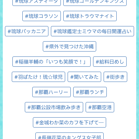
#琉球アスティーダ
#琉球ゴールデンキングス
#琉球コラソン
#琉球トラウマナイト
#琉球バッカニア
#琉球鑑定士ミウマの毎日開運占い
#県外で見つけた沖縄
#稲嶺羊輔の「いつも笑顔で！」
#給料日めし
#羽ばたけ！琉☆球児
#聞いてみた
#街歩き
#那覇ハーリー
#那覇ランチ
#那覇公設市場飲み歩き
#那覇空港
#金城わか菜のカフを下げて―
#長嶺花菜のキングス女子部