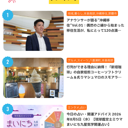
地域,暮らし,本島南部,沖縄移住,那覇市
アナウンサーが語る”沖縄移
住”Vol.01：偶然のご縁から始まった
移住生活が、私にとって120点満点
になった理由
グルメ,スイーツ,八重瀬町,本島南部
行列ができる理由に納得！「新垣珈
琲」の自家焙煎コーヒーソフトクリ
ーム＆炙りマシュマロのスモアラテ
が絶品（八重瀬町）
エンタメ,占い
今日の占い・開運アドバイス 2026
年8月5日（水）【琉球鑑定士ミウマ
まいにち九星気学開運占い】