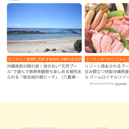
おでかけ,八重瀬町,地域,本島南部,沖縄の海,自然
エンタメ,おでかけ,グルメ,
沖縄南部の隠れ家！波のない“天然プー
リゾート感あふれるプー
ル”で遊んで熱帯魚観察も楽しめる個性あ
甘み際立つ特製沖縄県産
ふれる「玻名城の郷ビーチ」（八重瀬
ル パームロイヤルリゾ
町）
（那覇市）
Recommended by