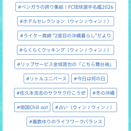
#ベンガラの誇り集結！FC琉球選手名鑑2026
#ホテルセレクション（ウィン♪ウィン♪）
#ライター真崎 "2度目の沖縄暮らし"だより
#らくらくクッキング（ウィン♪ウィン♪）
#リップサービス金城晋也の「こちら舞台袖」
#リトルユニバース
#今日は何の日
#佐久本浩志のサクサク行こうぜ
#冬の沖縄
#南国Chill out
#占い（ウィン♪ウィン♪）
#嘉数ゆりのライフワークバランス