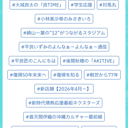
#大城良太の「良TIME」
#学生応援
#対馬丸
#小林美沙希のみさきいろ
#崎山一葉の”12”がつながるスタジアム
#平良いずみのよんなぁ～よんなぁ～通信
#平良匠のこんにちは
#後間秋穂の「AKITIVE」
#復帰50年未来へ
#復帰を知る
#戦世から77年
#新店舗【2026年4月～】
#新時代情熱応援番組ネクスターズ
#普天間伊織の沖縄カルチャー最前線