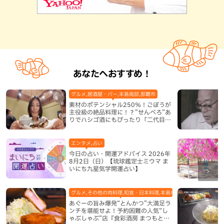
あなたへおすすめ！
グルメ,居酒屋・バー,本島南部,那覇市
素材のポテンシャル250％！ごぼうが
主役級の絶品料理に！？”せんべろ”あ
りでハシゴ酒にもぴったり「二代目ふ
み坊亭」（那覇市）
エンタメ,占い
今日の占い・開運アドバイス 2026年
8月2日（日）【琉球鑑定士ミウマ ま
いにち九星気学開運占い】
グルメ,その他の肉料理,和食・日本料理,本島南部,那覇市
あぐーの旨み爆発“とんかつ”大満足ラ
ンチを堪能せよ！予約困難の人気“し
ゃぶしゃぶ”店『食彩酒房 まつもと』