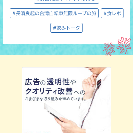
#長濱良起の台湾自転車無限ループの旅
#食レポ
#飲みトーク