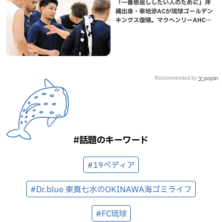
「一番恩返ししたい人のために」沖
縄出身・幸地渉ACが琉球ゴールデン
キングス復帰。マクヘンリーAHCに
信頼を寄せる理由
Recommended by
#話題のキーワード
#19ペディア
#Dr.blue 東真七水のOKINAWA海ゴミライフ
#FC琉球