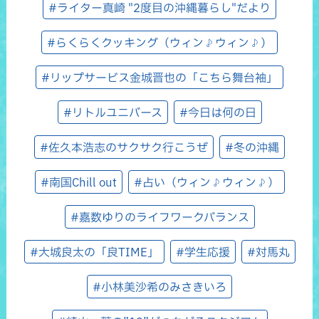
#ライター真崎 "2度目の沖縄暮らし"だより
#らくらくクッキング（ウィン♪ウィン♪）
#リップサービス金城晋也の「こちら舞台袖」
#リトルユニバース
#今日は何の日
#佐久本浩志のサクサク行こうぜ
#冬の沖縄
#南国Chill out
#占い（ウィン♪ウィン♪）
#嘉数ゆりのライフワークバランス
#大城良太の「良TIME」
#学生応援
#対馬丸
#小林美沙希のみさきいろ