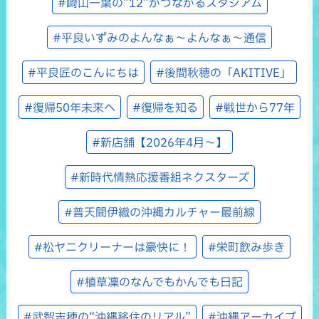
#崎山一葉の”12”がつながるスタジアム
#平良いずみのよんなぁ～よんなぁ～通信
#平良匠のこんにちは
#後間秋穂の「AKITIVE」
#復帰50年未来へ
#復帰を知る
#戦世から77年
#新店舗【2026年4月～】
#新時代情熱応援番組ネクスターズ
#普天間伊織の沖縄カルチャー最前線
#松ヤニクリーナーは豪快に！
#栄町飲み歩き
#植草凜のなんでもかんでも日記
#武智志穂の“沖縄移住のリアル”
#沖縄アーカイブ