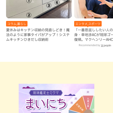
コラム,暮らし
エンタメ,スポーツ
夏休みはキッチン収納の見直しどき！魔
「一番恩返ししたい人の
法のように家事タイパがアップ！システ
身・幸地渉ACが琉球ゴ
ムキッチンひきだし収納術
復帰。マクヘンリーAH
理由
Recommended by