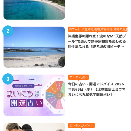
れた想い
おでかけ,八重瀬町,地域,本島南部,沖縄の海,自
沖縄南部の隠れ家！波のない“天然プ
ール”で遊んで熱帯魚観察も楽しめる
個性あふれる「玻名城の郷ビーチ」
（八重瀬町）
エンタメ,占い
今日の占い・開運アドバイス 2026
年8月5日（水）【琉球鑑定士ミウマ
まいにち九星気学開運占い】
エンタメ,スポーツ