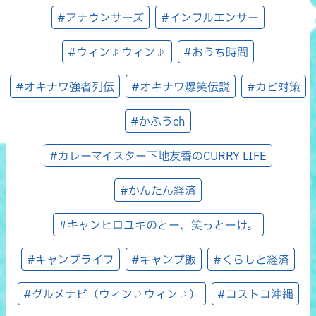
#アナウンサーズ
#インフルエンサー
#ウィン♪ウィン♪
#おうち時間
#オキナワ強者列伝
#オキナワ爆笑伝説
#カビ対策
#かふうch
#カレーマイスター下地友香のCURRY LIFE
#かんたん経済
#キャンヒロユキのとー、笑っとーけ。
#キャンプライフ
#キャンプ飯
#くらしと経済
#グルメナビ（ウィン♪ウィン♪）
#コストコ沖縄