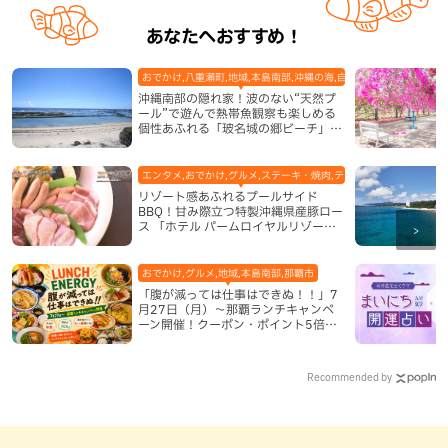
あなたへおすすめ！
おでかけ,八重瀬町,地域,本島南部,沖縄の海,自然
沖縄南部の隠れ家！波のない“天然プ
ール”で遊んで熱帯魚観察も楽しめる
個性あふれる「玻名城の郷ビーチ」
（八重瀬町）
エンタメ,おでかけ,グルメ,ステーキ・焼肉,テレビ,ホテル,地域,本島
リゾート感あふれるプールサイド
BBQ！甘み際立つ特製沖縄県産豚ロー
ス 「ホテル パームロイヤルリゾート
国際通り」（那覇市）
おでかけ,グルメ,地域,本島南部,那覇市
「腹が減っては仕事はできぬ！！」7
月27日（月）〜那覇ランチキャンペ
ーン開催！クーポン・ポイント5倍・
限定グッズが当たる12日間
Recommended by