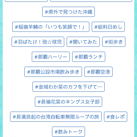
#県外で見つけた沖縄
#稲嶺羊輔の「いつも笑顔で！」
#給料日めし
#羽ばたけ！琉☆球児
#聞いてみた
#街歩き
#那覇ハーリー
#那覇ランチ
#那覇公設市場飲み歩き
#那覇空港
#金城わか菜のカフを下げて―
#長嶺花菜のキングス女子部
#長濱良起の台湾自転車無限ループの旅
#食レポ
#飲みトーク