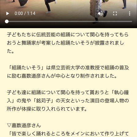
子どもたちに伝統芸能の組踊について関心を持ってもら
おうと舞踊家が考案した組踊たいそうが披露されまし
た。
「組踊たいそう」は県立芸術大学の准教授で組踊の普及
に励む嘉数道彦さんが中心となり制作されました。
子ども達に組踊について関心を持って貰おうと「執心鐘
入」の鬼や「銘苅子」の天女といった演目の登場人物の
所作が体操に取り入れられています。
▽嘉数道彦さん
「皆で楽しく踊れるところをメインにおいて作り上げて