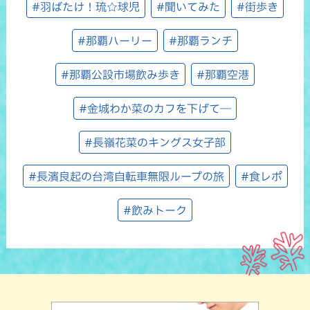
#羽ばたけ！琉☆球児
#聞いてみた
#街歩き
#那覇ハーリー
#那覇ランチ
#那覇公設市場飲み歩き
#那覇空港
#金城わか菜のカフを下げて―
#長嶺花菜のキングス女子部
#長濱良起の台湾自転車無限ループの旅
#食レポ
#飲みトーク