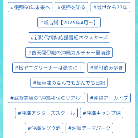
#復帰50年未来へ
#復帰を知る
#戦世から77年
#新店舗【2026年4月～】
#新時代情熱応援番組ネクスターズ
#普天間伊織の沖縄カルチャー最前線
#松ヤニクリーナーは豪快に！
#栄町飲み歩き
#植草凜のなんでもかんでも日記
#武智志穂の“沖縄移住のリアル”
#沖縄アーカイブ
#沖縄アクターズスクール
#沖縄キャンプ場
#沖縄タグり酒
#沖縄テーマパーク