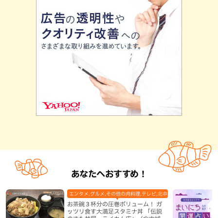
あなたへおすすめ！
エンタメ,グルメ,その他の肉料理,テレビ,北中城村,地域,本島中部
お茶碗３杯分の圧巻ボリューム！ ガ
ッツリ食す大満足スタミナ丼 「伝説