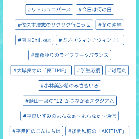
#リトルユニバース
#今日は何の日
#佐久本浩志のサクサク行こうぜ
#冬の沖縄
#南国Chill out
#占い（ウィン♪ウィン♪）
#嘉数ゆりのライフワークバランス
#大城良太の「良TIME」
#学生応援
#対馬丸
#小林美沙希のみさきいろ
#崎山一葉の”12”がつながるスタジアム
#平良いずみのよんなぁ～よんなぁ～通信
#平良匠のこんにちは
#後間秋穂の「AKITIVE」