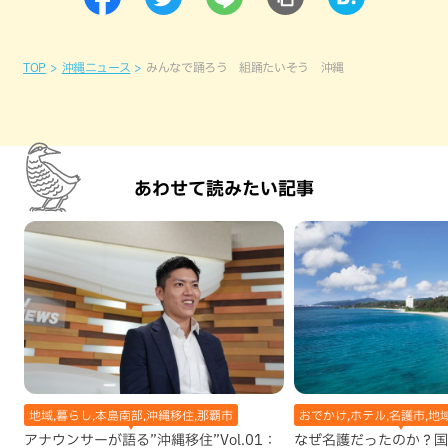
TOP
沖縄ニュース
みんなで踊ろう 組踊たいそう 沖縄
あわせて読みたい記事
地域,暮らし,本島南部,沖縄移住,那覇市
おでかけ,ホテル,名護市,地
アナウンサーが語る”沖縄移住”Vol.01：
なぜ名護だったのか？国