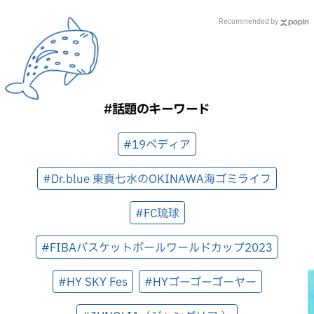
Recommended by
#話題のキーワード
#19ペディア
#Dr.blue 東真七水のOKINAWA海ゴミライフ
#FC琉球
#FIBAバスケットボールワールドカップ2023
#HY SKY Fes
#HYゴーゴーゴーヤー