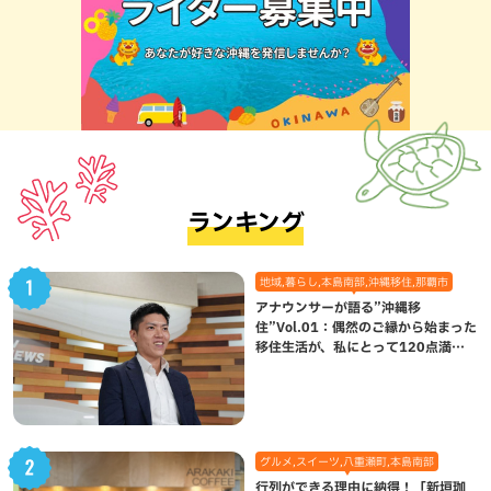
ランキング
地域,暮らし,本島南部,沖縄移住,那覇市
アナウンサーが語る”沖縄移
住”Vol.01：偶然のご縁から始まった
移住生活が、私にとって120点満点
になった理由
グルメ,スイーツ,八重瀬町,本島南部
行列ができる理由に納得！「新垣珈