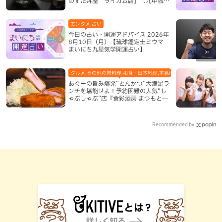
のすた丼屋 ライカム店」（北中城
村）
エンタメ,占い
今日の占い・開運アドバイス 2026年
8月10日（月）【琉球鑑定士ミウマ
まいにち九星気学開運占い】
グルメ,その他の肉料理,和食・日本料理,本島南部,那覇市
あぐーの旨み爆発“とんかつ”大満足ラ
ンチを堪能せよ！予約困難の人気“し
ゃぶしゃぶ”店『食彩酒房 まつもと』
平日限定でオープン（那覇市）
Recommended by