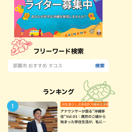
フリーワード検索
ランキング
地域,暮らし,本島南部,沖縄移住,那覇市
アナウンサーが語る”沖縄移
住”Vol.01：偶然のご縁から
始まった移住生活が、私にと
って120点満点になった理由