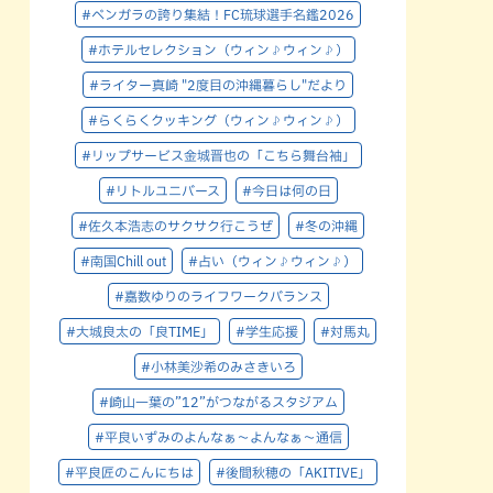
#ベンガラの誇り集結！FC琉球選手名鑑2026
#ホテルセレクション（ウィン♪ウィン♪）
#ライター真崎 "2度目の沖縄暮らし"だより
#らくらくクッキング（ウィン♪ウィン♪）
#リップサービス金城晋也の「こちら舞台袖」
#リトルユニバース
#今日は何の日
#佐久本浩志のサクサク行こうぜ
#冬の沖縄
#南国Chill out
#占い（ウィン♪ウィン♪）
#嘉数ゆりのライフワークバランス
#大城良太の「良TIME」
#学生応援
#対馬丸
#小林美沙希のみさきいろ
#崎山一葉の”12”がつながるスタジアム
#平良いずみのよんなぁ～よんなぁ～通信
#平良匠のこんにちは
#後間秋穂の「AKITIVE」