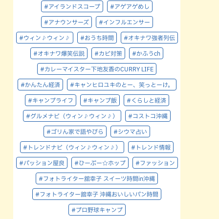
#アイランドスコープ
#アゲアゲめし
#アナウンサーズ
#インフルエンサー
#ウィン♪ウィン♪
#おうち時間
#オキナワ強者列伝
#オキナワ爆笑伝説
#カビ対策
#かふうch
#カレーマイスター下地友香のCURRY LIFE
#かんたん経済
#キャンヒロユキのとー、笑っとーけ。
#キャンプライフ
#キャンプ飯
#くらしと経済
#グルメナビ（ウィン♪ウィン♪）
#コストコ沖縄
#ゴリん家で語やびら
#シウマ占い
#トレンドナビ（ウィン♪ウィン♪）
#トレンド情報
#パッション屋良
#ひーぷー☆ホップ
#ファッション
#フォトライター舘幸子 スイーツ時間in沖縄
#フォトライター舘幸子 沖縄おいしいパン時間
#プロ野球キャンプ