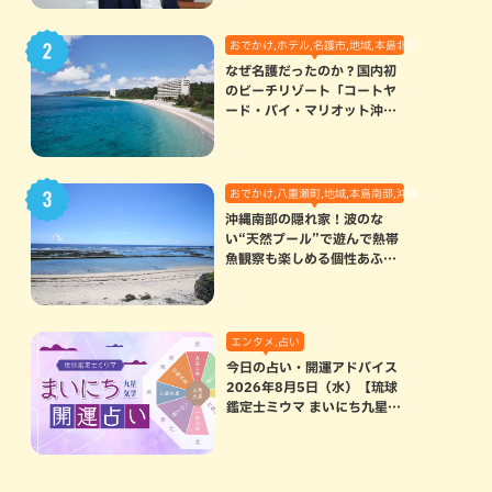
おでかけ,ホテル,名護市,地域,本島北部
なぜ名護だったのか？国内初
のビーチリゾート「コートヤ
ード・バイ・マリオット沖縄
リゾート」に込められた想い
おでかけ,八重瀬町,地域,本島南部,沖縄の海,自然
沖縄南部の隠れ家！波のな
い“天然プール”で遊んで熱帯
魚観察も楽しめる個性あふれ
る「玻名城の郷ビーチ」（八
重瀬町）
エンタメ,占い
今日の占い・開運アドバイス
2026年8月5日（水）【琉球
鑑定士ミウマ まいにち九星気
学開運占い】
部