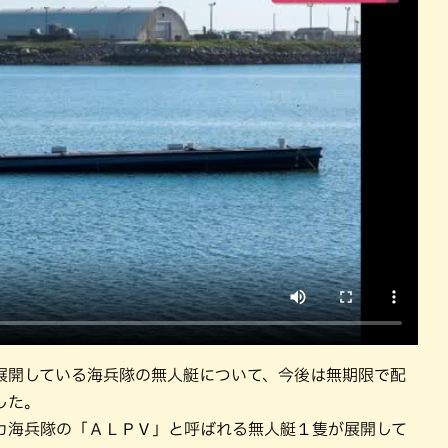
沖縄そば
沖縄料理
洋食・西洋料理
焼鳥・串料
展開している海兵隊の無人艇について、今後は無期限で配
した。
カ海兵隊の「ＡＬＰＶ」と呼ばれる無人艇１隻が展開して