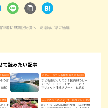
覇軍港に無期限配備へ 防衛局が県に通達
せて読みたい記事
,本島中部
おでかけ,ホテル,名護市,地域,本島北部
崎そのぎ
なぜ名護だったのか？国内初のビー
チリゾート「コートヤード・バイ・
るま市）
マリオット沖縄リゾート」に込めら
れた想い
島中部
エンタメ,グルメ,ステーキ・焼肉,テレビ,北谷町,地域,本島中
忘れられ
胃もたれしない自慢の脂身！自社牧場