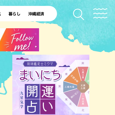
化
暮らし
沖縄経済
50年
SDGs
北部離島
ファッション
レシピ
本島中部
ローカルニュース
理
沖縄旧暦行事
本島南部
沖縄移住
理
ト
ー
ー