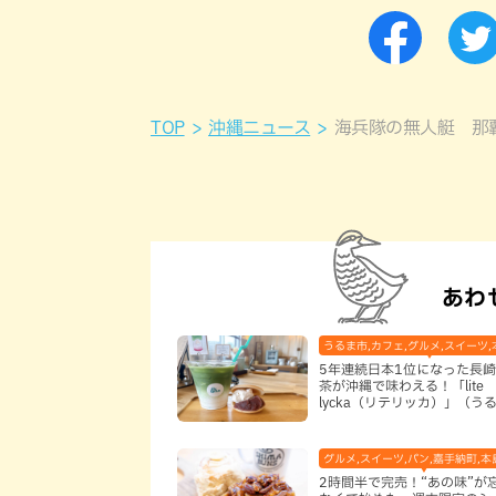
TOP
沖縄ニュース
海兵隊の無人艇 那
あわ
うるま市,カフェ,グルメ,スイーツ
5年連続日本1位になった長
茶が沖縄で味わえる！「lite
lycka（リテリッカ）」（う
グルメ,スイーツ,パン,嘉手納町,本
2時間半で完売！“あの味”が