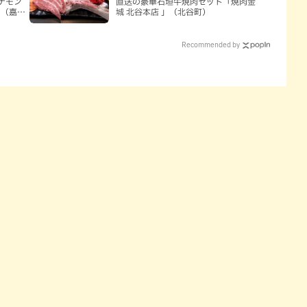
ナモン
直送の豪華石垣牛焼肉セット「焼肉金
」（嘉手
城 北谷本店 」（北谷町）
Recommended by