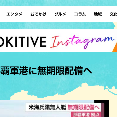
エンタメ
おでかけ
グルメ
コラム
地域
文
イベント
アート
アジア・エスニック
スポーツ
サウナ
先島諸島
イタリアン
復帰
タレント・芸人
ショッピング
テレビ
カフェ
ソロ活
南部離島
カレー
占い
デート
スイーツ
ドライブ
本島北部
すし・魚料
ホテル
ステーキ・焼肉
レジャー
その他の肉料
那覇軍港に無期限配備へ
体験
タコス・タコライス
公園
テイクアウ
子ども
パン
散歩
ハンバーガ
歴史
ブッフェ・バイキング
沖縄の海
フレンチ
自然
ラーメン
中華
和食・日本料理
居酒屋・バ