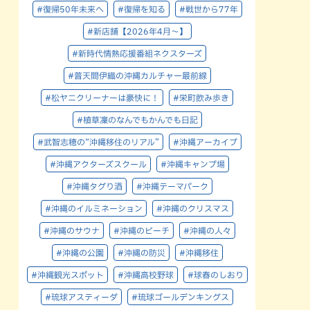
#復帰50年未来へ
#復帰を知る
#戦世から77年
#新店舗【2026年4月～】
#新時代情熱応援番組ネクスターズ
#普天間伊織の沖縄カルチャー最前線
#松ヤニクリーナーは豪快に！
#栄町飲み歩き
#植草凜のなんでもかんでも日記
#武智志穂の“沖縄移住のリアル”
#沖縄アーカイブ
#沖縄アクターズスクール
#沖縄キャンプ場
#沖縄タグり酒
#沖縄テーマパーク
#沖縄のイルミネーション
#沖縄のクリスマス
#沖縄のサウナ
#沖縄のビーチ
#沖縄の人々
#沖縄の公園
#沖縄の防災
#沖縄移住
#沖縄観光スポット
#沖縄高校野球
#球春のしおり
#琉球アスティーダ
#琉球ゴールデンキングス