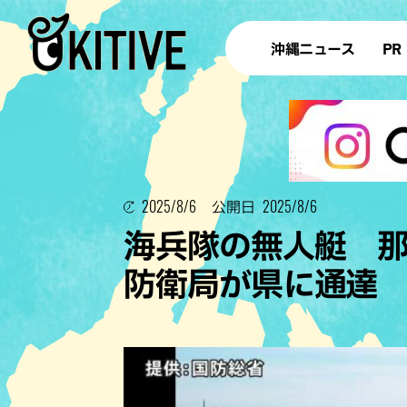
沖縄ニュース
PR
2025/8/6
2025/8/6
公開日
海兵隊の無人艇 
防衛局が県に通達