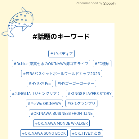
Recommended by
#話題のキーワード
#19ペディア
#Dr.blue 東真七水のOKINAWA海ゴミライフ
#FC琉球
#FIBAバスケットボールワールドカップ2023
#HY SKY Fes
#HYゴーゴーゴーヤー
#JUNGLIA（ジャングリア ）
#KINGS PLAYERS STORY
#Me We OKINAWA
#O-1グランプリ
#OKINAWA BUSINESS FRONTLINE
#OKINAWA MONDE W･ALKER
#OKINAWA SONG BOOK
#OKITIVEまとめ