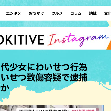
エンタメ
おでかけ
グルメ
コラム
地域
文
イベント
アート
アジア・エスニック
スポーツ
サウナ
先島諸島
イタリアン
復帰
タレント・芸人
ショッピング
テレビ
カフェ
ソロ活
南部離島
カレー
占い
デート
スイーツ
ドライブ
本島北部
すし・魚料
ホテル
ステーキ・焼肉
レジャー
その他の肉料
０代少女にわいせつ行為
体験
タコス・タコライス
公園
テイクアウ
わいせつ致傷容疑で逮捕
子ども
パン
散歩
ハンバーガ
歴史
ブッフェ・バイキング
沖縄の海
フレンチ
行か
自然
ラーメン
中華
和食・日本料理
居酒屋・バ