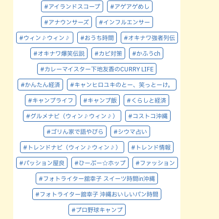
#アイランドスコープ
#アゲアゲめし
#アナウンサーズ
#インフルエンサー
#ウィン♪ウィン♪
#おうち時間
#オキナワ強者列伝
#オキナワ爆笑伝説
#カビ対策
#かふうch
#カレーマイスター下地友香のCURRY LIFE
#かんたん経済
#キャンヒロユキのとー、笑っとーけ。
#キャンプライフ
#キャンプ飯
#くらしと経済
#グルメナビ（ウィン♪ウィン♪）
#コストコ沖縄
#ゴリん家で語やびら
#シウマ占い
#トレンドナビ（ウィン♪ウィン♪）
#トレンド情報
#パッション屋良
#ひーぷー☆ホップ
#ファッション
#フォトライター舘幸子 スイーツ時間in沖縄
#フォトライター舘幸子 沖縄おいしいパン時間
#プロ野球キャンプ