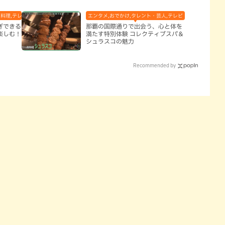
料理,テレビ,体験,北谷町,地域,子ども,本島中部,本島南部,沖縄そば,沖縄の海,那覇市
エンタメ,おでかけ,タレント・芸人,テレビ
ぎできる
那覇の国際通りで出会う、心と体を
楽しむ！
満たす特別体験 コレクティブスパ＆
シュラスコの魅力
Recommended by