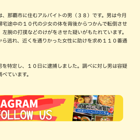
は、那覇市に住むアルバイトの男（３８）です。男は今月
帰宅途中の１０代の少女の体を背後からつかんで転倒させ
、左腕の打撲などのけがをさせた疑いがもたれています。
から逃れ、近くを通りかった女性に助けを求め１１０番通
男を特定し、１０日に逮捕しました。調べに対し男は容疑
調べています。