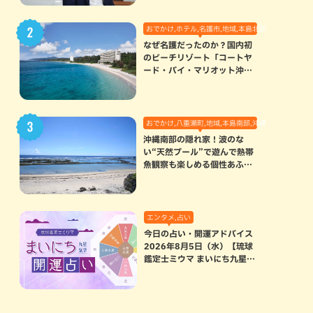
おでかけ,ホテル,名護市,地域,本島北部
なぜ名護だったのか？国内初
のビーチリゾート「コートヤ
ード・バイ・マリオット沖縄
リゾート」に込められた想い
おでかけ,八重瀬町,地域,本島南部,沖縄の海,自然
沖縄南部の隠れ家！波のな
い“天然プール”で遊んで熱帯
魚観察も楽しめる個性あふれ
る「玻名城の郷ビーチ」（八
重瀬町）
エンタメ,占い
今日の占い・開運アドバイス
2026年8月5日（水）【琉球
鑑定士ミウマ まいにち九星気
学開運占い】