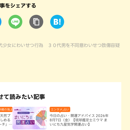
事をシェアする
代少女にわいせつ行為 ３０代男を不同意わいせつ致傷容疑
せて読みたい記事
沖縄の海,自然
エンタメ,占い
“天然プ
今日の占い・開運アドバイス 2026年
楽しめる
8月7日（金）【琉球鑑定士ミウマ ま
ーチ」
いにち九星気学開運占い】