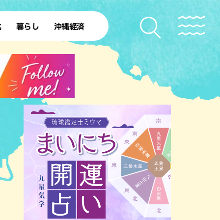
化
暮らし
沖縄経済
50年
SDGs
北部離島
ファッション
レシピ
本島中部
ローカルニュース
理
沖縄旧暦行事
本島南部
沖縄移住
理
ト
ー
ー