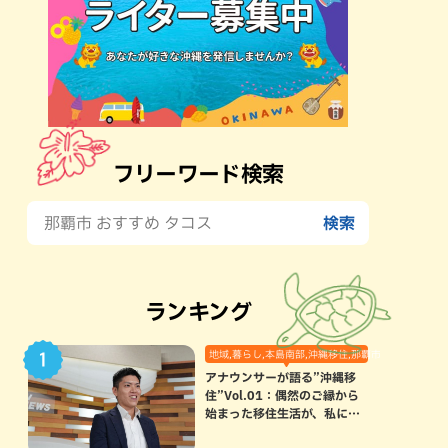
フリーワード検索
ランキング
地域,暮らし,本島南部,沖縄移住,那覇市
アナウンサーが語る”沖縄移
住”Vol.01：偶然のご縁から
始まった移住生活が、私にと
って120点満点になった理由