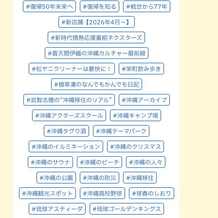
#復帰50年未来へ
#復帰を知る
#戦世から77年
#新店舗【2026年4月～】
#新時代情熱応援番組ネクスターズ
#普天間伊織の沖縄カルチャー最前線
#松ヤニクリーナーは豪快に！
#栄町飲み歩き
#植草凜のなんでもかんでも日記
#武智志穂の“沖縄移住のリアル”
#沖縄アーカイブ
#沖縄アクターズスクール
#沖縄キャンプ場
#沖縄タグり酒
#沖縄テーマパーク
#沖縄のイルミネーション
#沖縄のクリスマス
#沖縄のサウナ
#沖縄のビーチ
#沖縄の人々
#沖縄の公園
#沖縄の防災
#沖縄移住
#沖縄観光スポット
#沖縄高校野球
#球春のしおり
#琉球アスティーダ
#琉球ゴールデンキングス