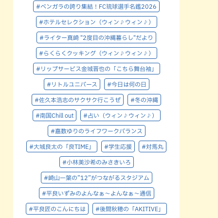
#ベンガラの誇り集結！FC琉球選手名鑑2026
#ホテルセレクション（ウィン♪ウィン♪）
#ライター真崎 "2度目の沖縄暮らし"だより
#らくらくクッキング（ウィン♪ウィン♪）
#リップサービス金城晋也の「こちら舞台袖」
#リトルユニバース
#今日は何の日
#佐久本浩志のサクサク行こうぜ
#冬の沖縄
#南国Chill out
#占い（ウィン♪ウィン♪）
#嘉数ゆりのライフワークバランス
#大城良太の「良TIME」
#学生応援
#対馬丸
#小林美沙希のみさきいろ
#崎山一葉の”12”がつながるスタジアム
#平良いずみのよんなぁ～よんなぁ～通信
#平良匠のこんにちは
#後間秋穂の「AKITIVE」