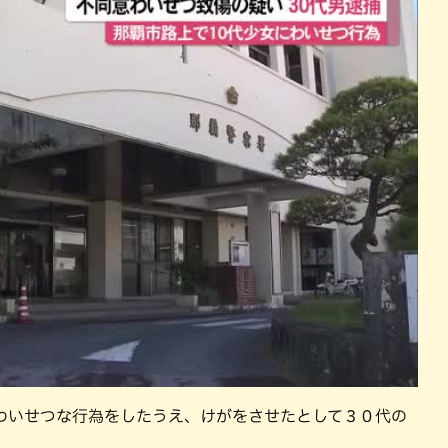
沖縄そば
沖縄料理
洋食・西洋料理
焼鳥・串料
わいせつな行為をしたうえ、けがをさせたとして３０代の