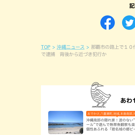
記
TOP
沖縄ニュース
那覇市の路上で１０
で逮捕 背後から近づき犯行か
あわ
おでかけ,八重瀬町,地域,本島南部,
沖縄南部の隠れ家！波のない
ール”で遊んで熱帯魚観察も
個性あふれる「玻名城の郷ビ
（八重瀬町）