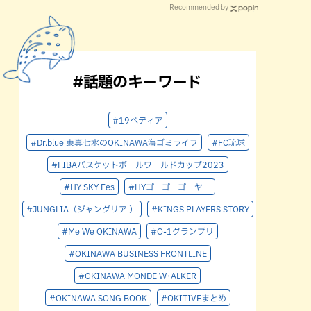
Recommended by
#話題のキーワード
#19ペディア
#Dr.blue 東真七水のOKINAWA海ゴミライフ
#FC琉球
#FIBAバスケットボールワールドカップ2023
#HY SKY Fes
#HYゴーゴーゴーヤー
#JUNGLIA（ジャングリア ）
#KINGS PLAYERS STORY
#Me We OKINAWA
#O-1グランプリ
#OKINAWA BUSINESS FRONTLINE
#OKINAWA MONDE W･ALKER
#OKINAWA SONG BOOK
#OKITIVEまとめ