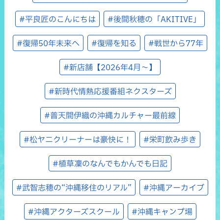
#平良匠のこんにちは
#後間秋穂の「AKITIVE」
#復帰50年未来へ
#復帰を知る
#戦世から77年
#新店舗【2026年4月～】
#新時代情熱応援番組ネクスターズ
#普天間伊織の沖縄カルチャー最前線
#松ヤニクリーナーは豪快に！
#栄町飲み歩き
#植草凜のなんでもかんでも日記
#武智志穂の“沖縄移住のリアル”
#沖縄アーカイブ
#沖縄アクターズスクール
#沖縄キャンプ場