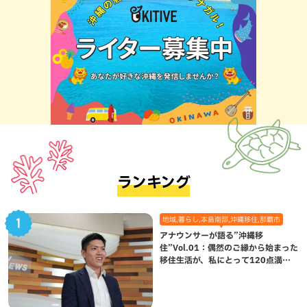
ランキング
地域,暮らし,本島南部,沖縄移住,那覇市
アナウンサーが語る”沖縄移
住”Vol.01：偶然のご縁から始まった
移住生活が、私にとって120点満点
になった理由