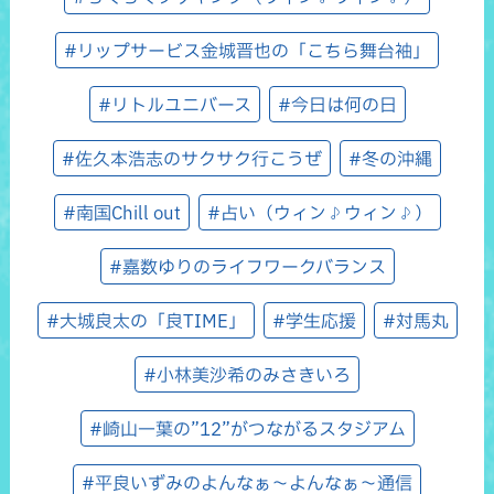
#リップサービス金城晋也の「こちら舞台袖」
#リトルユニバース
#今日は何の日
#佐久本浩志のサクサク行こうぜ
#冬の沖縄
#南国Chill out
#占い（ウィン♪ウィン♪）
#嘉数ゆりのライフワークバランス
#大城良太の「良TIME」
#学生応援
#対馬丸
#小林美沙希のみさきいろ
#崎山一葉の”12”がつながるスタジアム
#平良いずみのよんなぁ～よんなぁ～通信