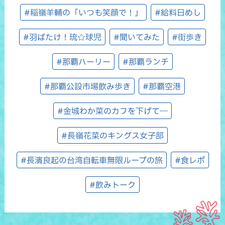
#稲嶺羊輔の「いつも笑顔で！」
#給料日めし
#羽ばたけ！琉☆球児
#聞いてみた
#街歩き
#那覇ハーリー
#那覇ランチ
#那覇公設市場飲み歩き
#那覇空港
#金城わか菜のカフを下げて―
#長嶺花菜のキングス女子部
#長濱良起の台湾自転車無限ループの旅
#食レポ
#飲みトーク