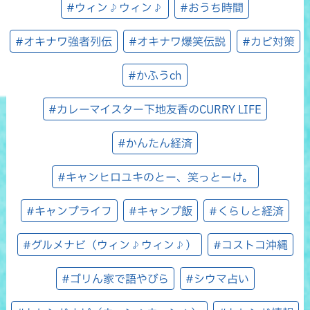
#ウィン♪ウィン♪
#おうち時間
#オキナワ強者列伝
#オキナワ爆笑伝説
#カビ対策
#かふうch
#カレーマイスター下地友香のCURRY LIFE
#かんたん経済
#キャンヒロユキのとー、笑っとーけ。
#キャンプライフ
#キャンプ飯
#くらしと経済
#グルメナビ（ウィン♪ウィン♪）
#コストコ沖縄
#ゴリん家で語やびら
#シウマ占い