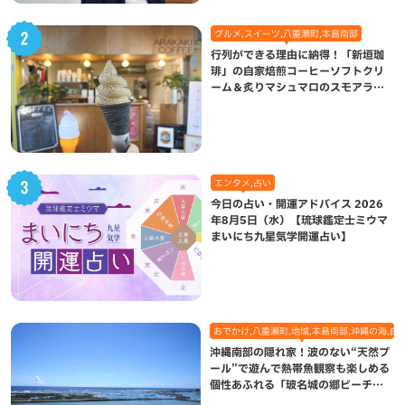
グルメ,スイーツ,八重瀬町,本島南部
行列ができる理由に納得！「新垣珈
琲」の自家焙煎コーヒーソフトクリ
ーム＆炙りマシュマロのスモアラテ
が絶品（八重瀬町）
エンタメ,占い
今日の占い・開運アドバイス 2026
年8月5日（水）【琉球鑑定士ミウマ
まいにち九星気学開運占い】
おでかけ,八重瀬町,地域,本島南部,沖縄の海,自
沖縄南部の隠れ家！波のない“天然プ
ール”で遊んで熱帯魚観察も楽しめる
個性あふれる「玻名城の郷ビーチ」
（八重瀬町）