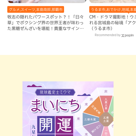
グルメ,スイーツ,本島南部,那覇市
うるま市,おでかけ,地域,本
牧志の隠れたパワースポット？！「日々
CM・ドラマ撮影地！ウ
草」でボクシング界の世界王者が味わっ
れる宮城島の秘境「アク
た黒糖ぜんざいを堪能！貴重なサインと
（うるま市）
手作りケーキも要チェック（那覇市）
Recommended by