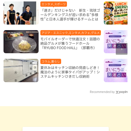
エンタメ,スポーツ
「速さ」だけじゃない 新生・琉球ゴ
ールデンキングスが追い求める“多様
性”と日本人選手が輝けるチームとは
アジア・エスニック,エンタメ,カフェ,グルメ,テレビ,中華,地域,本島
モバイルオーダーで快適注文！話題の
絶品グルメが集うフードホール
「RYUBO FOOD HALL」（那覇市）
コラム,暮らし
夏休みはキッチン収納の見直しどき！
魔法のように家事タイパがアップ！シ
ステムキッチンひきだし収納術
Recommended by