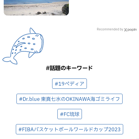
Recommended by
#話題のキーワード
#19ペディア
#Dr.blue 東真七水のOKINAWA海ゴミライフ
#FC琉球
#FIBAバスケットボールワールドカップ2023