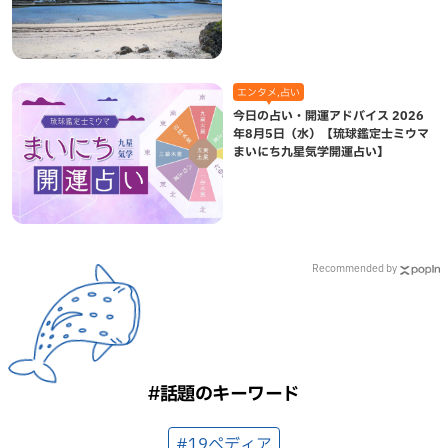
（八重瀬町）
エンタメ,占い
今日の占い・開運アドバイス 2026
年8月5日（水）【琉球鑑定士ミウマ
まいにち九星気学開運占い】
Recommended by
#話題のキーワード
#19ペディア