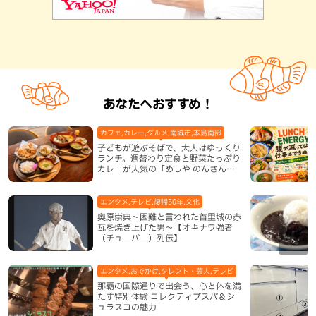
あなたへおすすめ！
カフェ,カレー,グルメ,南城市,本島南部
子どもが遊ぶそばで、大人はゆっくり
ランチ。週替わり定食と野菜たっぷり
カレーが人気の「めしや のんさん」
（南城市）
エンタメ,テレビ,復帰50年,文化
奥原崇典～困難と言われた首里城の赤
瓦を焼き上げた男～【オキナワ強者
（チューバー）列伝】
エンタメ,おでかけ,タレント・芸人,テレビ
那覇の国際通りで出会う、心と体を満
たす特別体験 コレクティブスパ＆シ
ュラスコの魅力