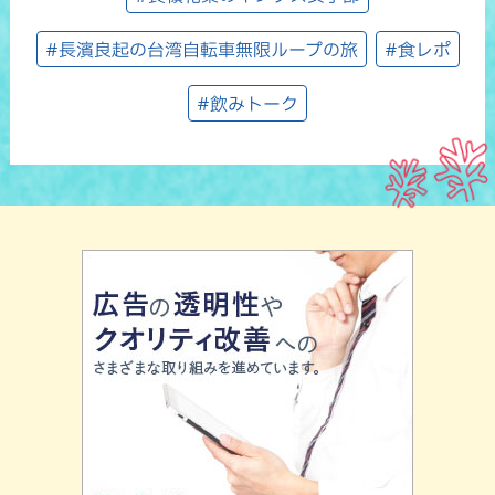
#長濱良起の台湾自転車無限ループの旅
#食レポ
#飲みトーク