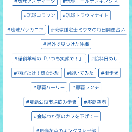
#琉球アスティーダ
#琉球ゴールデンキングス
#琉球コラソン
#琉球トラウマナイト
#琉球バッカニア
#琉球鑑定士ミウマの毎日開運占い
#県外で見つけた沖縄
#稲嶺羊輔の「いつも笑顔で！」
#給料日めし
#羽ばたけ！琉☆球児
#聞いてみた
#街歩き
#那覇ハーリー
#那覇ランチ
#那覇公設市場飲み歩き
#那覇空港
#金城わか菜のカフを下げて―
#長嶺花菜のキングス女子部