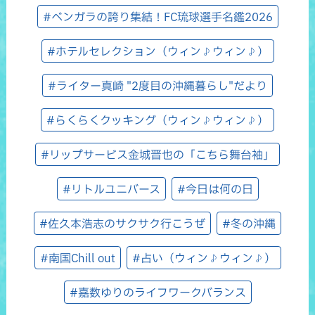
#ベンガラの誇り集結！FC琉球選手名鑑2026
#ホテルセレクション（ウィン♪ウィン♪）
#ライター真崎 "2度目の沖縄暮らし"だより
#らくらくクッキング（ウィン♪ウィン♪）
#リップサービス金城晋也の「こちら舞台袖」
#リトルユニバース
#今日は何の日
#佐久本浩志のサクサク行こうぜ
#冬の沖縄
#南国Chill out
#占い（ウィン♪ウィン♪）
#嘉数ゆりのライフワークバランス