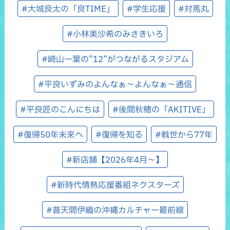
#大城良太の「良TIME」
#学生応援
#対馬丸
#小林美沙希のみさきいろ
#崎山一葉の”12”がつながるスタジアム
#平良いずみのよんなぁ～よんなぁ～通信
#平良匠のこんにちは
#後間秋穂の「AKITIVE」
#復帰50年未来へ
#復帰を知る
#戦世から77年
#新店舗【2026年4月～】
#新時代情熱応援番組ネクスターズ
#普天間伊織の沖縄カルチャー最前線