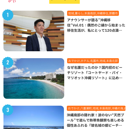
地域,暮らし,本島南部,沖縄移住,那覇市
アナウンサーが語る”沖縄移
住”Vol.01：偶然のご縁から始まった
移住生活が、私にとって120点満点
になった理由
おでかけ,ホテル,名護市,地域,本島北部
なぜ名護だったのか？国内初のビー
チリゾート「コートヤード・バイ・
マリオット沖縄リゾート」に込めら
れた想い
おでかけ,八重瀬町,地域,本島南部,沖縄の海,自
沖縄南部の隠れ家！波のない“天然プ
ール”で遊んで熱帯魚観察も楽しめる
個性あふれる「玻名城の郷ビーチ」