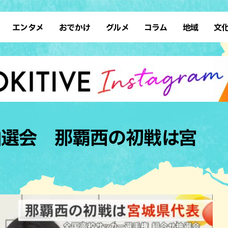
エンタメ
おでかけ
グルメ
コラム
地域
文
イベント
アート
アジア・エスニック
スポーツ
サウナ
先島諸島
イタリアン
復帰
タレント・芸人
ショッピング
テレビ
カフェ
ソロ活
南部離島
カレー
占い
デート
スイーツ
ドライブ
本島北部
すし・魚料
ホテル
ステーキ・焼肉
レジャー
その他の肉料
抽選会 那覇西の初戦は宮
体験
タコス・タコライス
公園
テイクアウ
る
子ども
パン
散歩
ハンバーガ
歴史
ブッフェ・バイキング
沖縄の海
フレンチ
自然
ラーメン
中華
和食・日本料理
居酒屋・バ