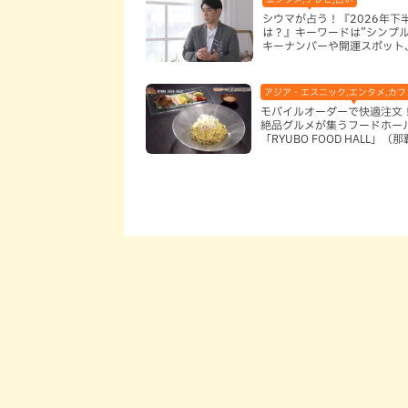
シウマが占う！『2026年下
は？』キーワードは”シンプル
キーナンバーや開運スポット
フードも紹介
アジア・エスニック,エンタメ,カフェ
モバイルオーダーで快適注文
絶品グルメが集うフードホー
「RYUBO FOOD HALL」（