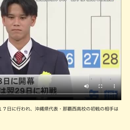
沖縄そば
沖縄料理
洋食・西洋料理
焼鳥・串料
１７日に行われ、沖縄県代表・那覇西高校の初戦の相手は