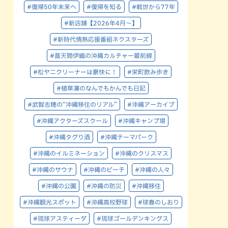
#復帰50年未来へ
#復帰を知る
#戦世から77年
#新店舗【2026年4月～】
#新時代情熱応援番組ネクスターズ
#普天間伊織の沖縄カルチャー最前線
#松ヤニクリーナーは豪快に！
#栄町飲み歩き
#植草凜のなんでもかんでも日記
#武智志穂の“沖縄移住のリアル”
#沖縄アーカイブ
#沖縄アクターズスクール
#沖縄キャンプ場
#沖縄タグり酒
#沖縄テーマパーク
#沖縄のイルミネーション
#沖縄のクリスマス
#沖縄のサウナ
#沖縄のビーチ
#沖縄の人々
#沖縄の公園
#沖縄の防災
#沖縄移住
#沖縄観光スポット
#沖縄高校野球
#球春のしおり
#琉球アスティーダ
#琉球ゴールデンキングス