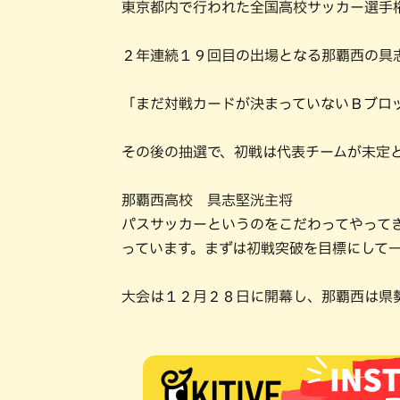
東京都内で行われた全国高校サッカー選手
２年連続１９回目の出場となる那覇西の具
「まだ対戦カードが決まっていないＢブロ
その後の抽選で、初戦は代表チームが未定
那覇西高校 具志堅洸主将
パスサッカーというのをこだわってやって
っています。まずは初戦突破を目標にして
大会は１２月２８日に開幕し、那覇西は県