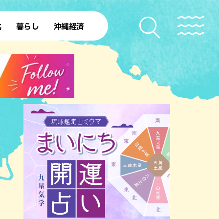
化
暮らし
沖縄経済
50年
SDGs
北部離島
ファッション
レシピ
本島中部
ローカルニュース
理
沖縄旧暦行事
本島南部
沖縄移住
理
ト
ー
ー