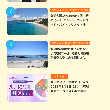
おでかけ,ホテル,名護市,地域,本島北部
なぜ名護だったのか？国内初
のビーチリゾート「コートヤ
ード・バイ・マリオット沖縄
リゾート」に込められた想い
おでかけ,八重瀬町,地域,本島南部,沖縄の海,自然
沖縄南部の隠れ家！波のな
い“天然プール”で遊んで熱帯
魚観察も楽しめる個性あふれ
る「玻名城の郷ビーチ」（八
重瀬町）
エンタメ,占い
今日の占い・開運アドバイス
2026年8月5日（水）【琉球
鑑定士ミウマ まいにち九星気
学開運占い】