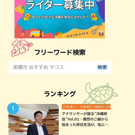
フリーワード検索
ランキング
地域,暮らし,本島南部,沖縄移住,那覇市
アナウンサーが語る”沖縄移
住”Vol.01：偶然のご縁から
始まった移住生活が、私にと
って120点満点になった理由