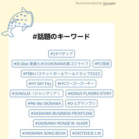
Recommended by
ング,ホテル,北谷町,地域,本島中部
#話題のキーワード
#19ペディア
#Dr.blue 東真七水のOKINAWA海ゴミライフ
#FC琉球
#FIBAバスケットボールワールドカップ2023
#HY SKY Fes
#HYゴーゴーゴーヤー
#JUNGLIA（ジャングリア ）
#KINGS PLAYERS STORY
#Me We OKINAWA
#O-1グランプリ
#OKINAWA BUSINESS FRONTLINE
#OKINAWA MONDE W･ALKER
#OKINAWA SONG BOOK
#OKITIVEまとめ