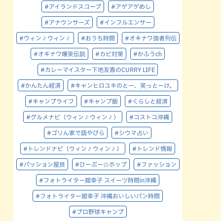
#アイランドスコープ
#アゲアゲめし
#アナウンサーズ
#インフルエンサー
#ウィン♪ウィン♪
#おうち時間
#オキナワ強者列伝
#オキナワ爆笑伝説
#カビ対策
#かふうch
#カレーマイスター下地友香のCURRY LIFE
#かんたん経済
#キャンヒロユキのとー、笑っとーけ。
#キャンプライフ
#キャンプ飯
#くらしと経済
#グルメナビ（ウィン♪ウィン♪）
#コストコ沖縄
#ゴリん家で語やびら
#シウマ占い
#トレンドナビ（ウィン♪ウィン♪）
#トレンド情報
#パッション屋良
#ひーぷー☆ホップ
#ファッション
#フォトライター舘幸子 スイーツ時間in沖縄
#フォトライター舘幸子 沖縄おいしいパン時間
#プロ野球キャンプ