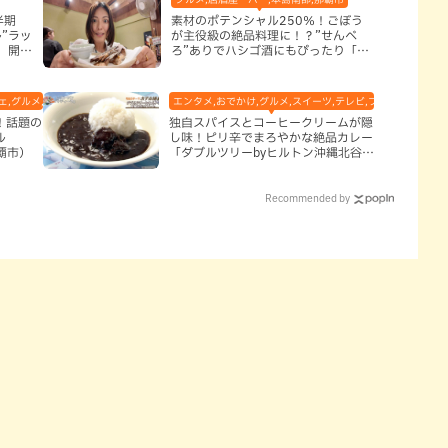
半期
素材のポテンシャル250％！ごぼう
”ラッ
が主役級の絶品料理に！？”せんべ
、開運
ろ”ありでハシゴ酒にもぴったり「二
代目ふみ坊亭」（那覇市）
,グルメ,テレビ,中華,地域,本島南部,洋食・西洋料理,那覇市
エンタメ,おでかけ,グルメ,スイーツ,テレビ,ブッフェ・バイキ
！話題の
独自スパイスとコーヒークリームが隠
ル
し味！ピリ辛でまろやかな絶品カレー
那覇市）
「ダブルツリーbyヒルトン沖縄北谷リ
ゾート」（北谷町）
Recommended by