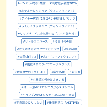
#ベンガラの誇り集結！FC琉球選手名鑑2026
#ホテルセレクション（ウィン♪ウィン♪）
#ライター真崎 "2度目の沖縄暮らし"だより
#らくらくクッキング（ウィン♪ウィン♪）
#リップサービス金城晋也の「こちら舞台袖」
#リトルユニバース
#今日は何の日
#佐久本浩志のサクサク行こうぜ
#冬の沖縄
#南国Chill out
#占い（ウィン♪ウィン♪）
#嘉数ゆりのライフワークバランス
#大城良太の「良TIME」
#学生応援
#対馬丸
#小林美沙希のみさきいろ
#崎山一葉の”12”がつながるスタジアム
#平良いずみのよんなぁ～よんなぁ～通信
#平良匠のこんにちは
#後間秋穂の「AKITIVE」