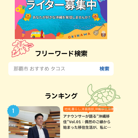
フリーワード検索
ランキング
地域,暮らし,本島南部,沖縄移住,那覇市
アナウンサーが語る”沖縄移
住”Vol.01：偶然のご縁から
始まった移住生活が、私にと
って120点満点になった理由