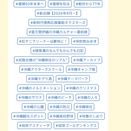
#復帰50年未来へ
#復帰を知る
#戦世から77年
#新店舗【2026年4月～】
#新時代情熱応援番組ネクスターズ
#普天間伊織の沖縄カルチャー最前線
#松ヤニクリーナーは豪快に！
#栄町飲み歩き
#植草凜のなんでもかんでも日記
#武智志穂の“沖縄移住のリアル”
#沖縄アーカイブ
#沖縄アクターズスクール
#沖縄キャンプ場
#沖縄タグり酒
#沖縄テーマパーク
#沖縄のイルミネーション
#沖縄のクリスマス
#沖縄のサウナ
#沖縄のビーチ
#沖縄の人々
#沖縄の公園
#沖縄の防災
#沖縄移住
#沖縄観光スポット
#沖縄高校野球
#球春のしおり
#琉球アスティーダ
#琉球ゴールデンキングス