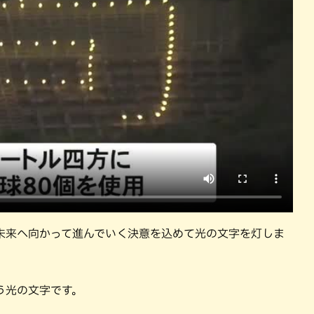
沖縄そば
沖縄料理
洋食・西洋料理
焼鳥・串料
未来へ向かって進んでいく決意を込めて光の文字を灯しま
う光の文字です。