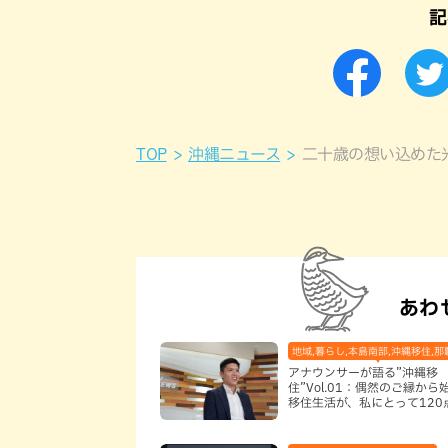
記
TOP
沖縄ニュース
二十歳の想い込めた
あわ
地域,暮らし,本島南部,沖縄移住,那
アナウンサーが語る”沖縄移
住”Vol.01：偶然のご縁から
移住生活が、私にとって120
なった理由