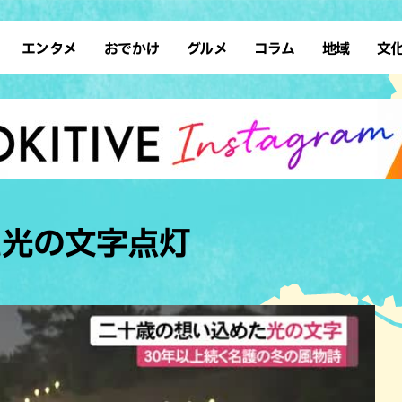
エンタメ
おでかけ
グルメ
コラム
地域
文
イベント
アート
アジア・エスニック
スポーツ
サウナ
先島諸島
イタリアン
復帰
タレント・芸人
ショッピング
テレビ
カフェ
ソロ活
南部離島
カレー
占い
デート
スイーツ
ドライブ
本島北部
すし・魚料
ホテル
ステーキ・焼肉
レジャー
その他の肉料
た光の文字点灯
体験
タコス・タコライス
公園
テイクアウ
子ども
パン
散歩
ハンバーガ
歴史
ブッフェ・バイキング
沖縄の海
フレンチ
自然
ラーメン
中華
和食・日本料理
居酒屋・バ