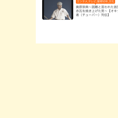
エンタメ,テレビ,復帰50年,文化
奥原崇典～困難と言われた首
赤瓦を焼き上げた男～【オキ
者（チューバー）列伝】