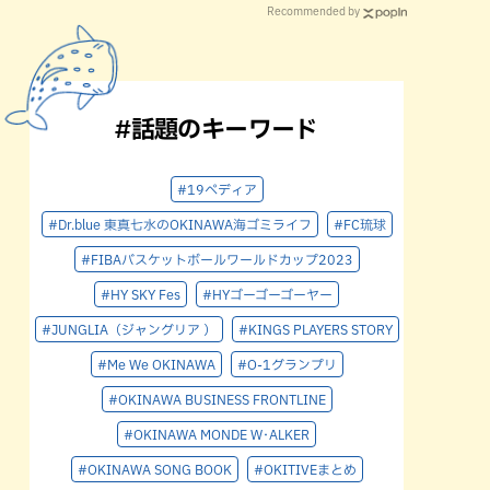
Recommended by
#話題のキーワード
#19ペディア
#Dr.blue 東真七水のOKINAWA海ゴミライフ
#FC琉球
#FIBAバスケットボールワールドカップ2023
#HY SKY Fes
#HYゴーゴーゴーヤー
#JUNGLIA（ジャングリア ）
#KINGS PLAYERS STORY
#Me We OKINAWA
#O-1グランプリ
#OKINAWA BUSINESS FRONTLINE
#OKINAWA MONDE W･ALKER
#OKINAWA SONG BOOK
#OKITIVEまとめ