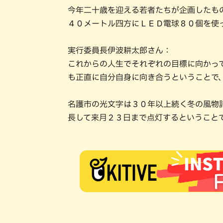
今年二十歳を迎える若者たちが企画したも
４０メートル四方にＬＥＤ電球８０個を使
実行委員長伊波耕太郎さん：
これからの人生でそれぞれの目標に向かっ
も正直に自分自身に向き合うということで
名護市の光文字は３０年以上続く冬の風物
長して来月２３日まで点灯するということ