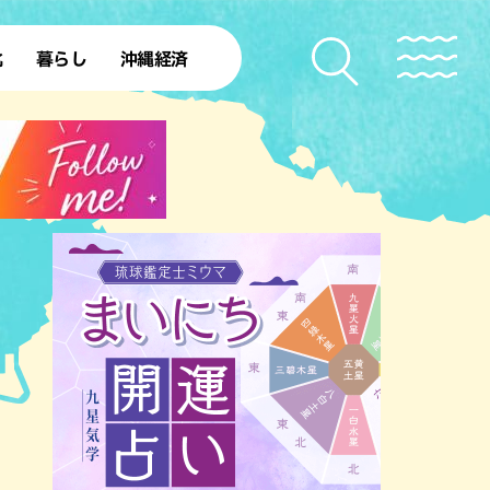
化
暮らし
沖縄経済
50年
SDGs
北部離島
ファッション
レシピ
本島中部
ローカルニュース
理
沖縄旧暦行事
本島南部
沖縄移住
理
ト
ー
ー