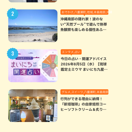
おでかけ,八重瀬町,地域,本島南部,沖縄の海,自然
沖縄南部の隠れ家！波のな
い“天然プール”で遊んで熱帯
魚観察も楽しめる個性あふれ
る「玻名城の郷ビーチ」（八
重瀬町）
エンタメ,占い
今日の占い・開運アドバイス
2026年8月5日（水）【琉球
鑑定士ミウマ まいにち九星気
学開運占い】
グルメ,スイーツ,八重瀬町,本島南部
行列ができる理由に納得！
部
「新垣珈琲」の自家焙煎コー
ヒーソフトクリーム＆炙りマ
シュマロのスモアラテが絶品
（八重瀬町）