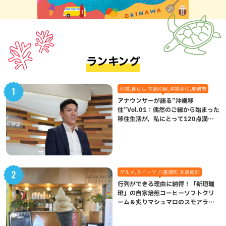
ランキング
地域,暮らし,本島南部,沖縄移住,那覇市
アナウンサーが語る”沖縄移
住”Vol.01：偶然のご縁から始まった
移住生活が、私にとって120点満点
になった理由
グルメ,スイーツ,八重瀬町,本島南部
行列ができる理由に納得！「新垣珈
琲」の自家焙煎コーヒーソフトクリ
ーム＆炙りマシュマロのスモアラテ
が絶品（八重瀬町）