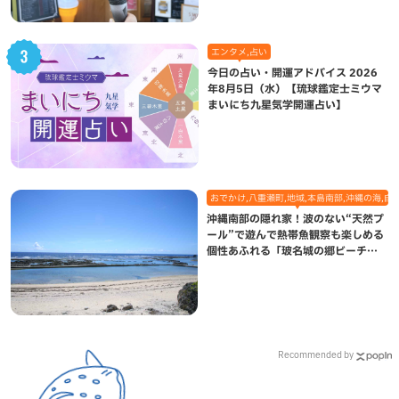
エンタメ,占い
今日の占い・開運アドバイス 2026
年8月5日（水）【琉球鑑定士ミウマ
まいにち九星気学開運占い】
おでかけ,八重瀬町,地域,本島南部,沖縄の海,自
沖縄南部の隠れ家！波のない“天然プ
ール”で遊んで熱帯魚観察も楽しめる
個性あふれる「玻名城の郷ビーチ」
（八重瀬町）
Recommended by