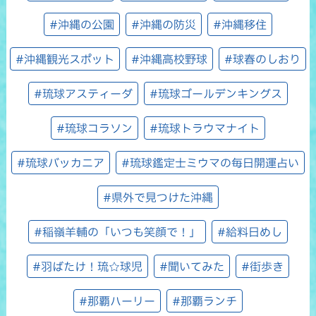
#沖縄の公園
#沖縄の防災
#沖縄移住
#沖縄観光スポット
#沖縄高校野球
#球春のしおり
#琉球アスティーダ
#琉球ゴールデンキングス
#琉球コラソン
#琉球トラウマナイト
#琉球バッカニア
#琉球鑑定士ミウマの毎日開運占い
#県外で見つけた沖縄
#稲嶺羊輔の「いつも笑顔で！」
#給料日めし
#羽ばたけ！琉☆球児
#聞いてみた
#街歩き
#那覇ハーリー
#那覇ランチ