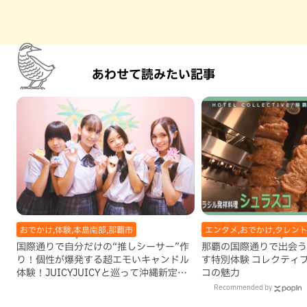
あわせて読みたい記事
おでかけ,体験,本島南部,那覇市
エンタメ,おでかけ,タレン
国際通りで自分だけの“推しシーサー”作
那覇の国際通りで出会う
り！個性が爆発する超エモいキャンドル
す特別体験 コレクティ
体験！JUICYJUICYと巡って沖縄新定番
コの魅力
を探す
Recommended by