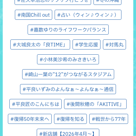
#南国Chill out
#占い（ウィン♪ウィン♪）
#嘉数ゆりのライフワークバランス
#大城良太の「良TIME」
#学生応援
#対馬丸
#小林美沙希のみさきいろ
#崎山一葉の”12”がつながるスタジアム
#平良いずみのよんなぁ～よんなぁ～通信
#平良匠のこんにちは
#後間秋穂の「AKITIVE」
#復帰50年未来へ
#復帰を知る
#戦世から77年
#新店舗【2026年4月～】