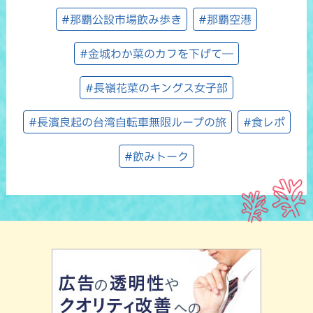
#那覇公設市場飲み歩き
#那覇空港
#金城わか菜のカフを下げて―
#長嶺花菜のキングス女子部
#長濱良起の台湾自転車無限ループの旅
#食レポ
#飲みトーク