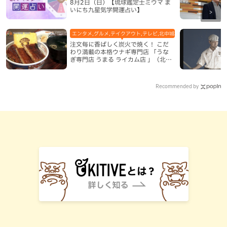
8月2日（日）【琉球鑑定士ミウマ ま
いにち九星気学開運占い】
エンタメ,グルメ,テイクアウト,テレビ,北中城村,和食・日本料理,地
注文毎に香ばしく炭火で焼く！ こだ
わり満載の本格ウナギ専門店 「うな
ぎ専門店 うまる ライカム店 」（北中
城村）
Recommended by