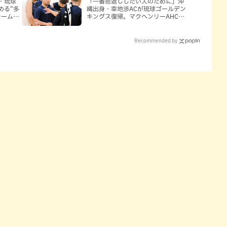
・琉球
「一番恩返ししたい人のために」沖
める“多
縄出身・幸地渉ACが琉球ゴールデン
チームと
キングス復帰。マクヘンリーAHCに
信頼を寄せる理由
Recommended by