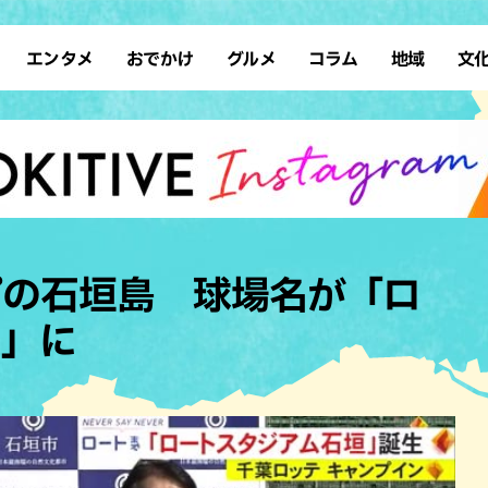
エンタメ
おでかけ
グルメ
コラム
地域
文
イベント
アート
アジア・エスニック
スポーツ
サウナ
先島諸島
イタリアン
復帰
タレント・芸人
ショッピング
テレビ
カフェ
ソロ活
南部離島
カレー
占い
デート
スイーツ
ドライブ
本島北部
すし・魚料
ホテル
ステーキ・焼肉
レジャー
その他の肉料
プの石垣島 球場名が「ロ
体験
タコス・タコライス
公園
テイクアウ
垣」に
子ども
パン
散歩
ハンバーガ
歴史
ブッフェ・バイキング
沖縄の海
フレンチ
自然
ラーメン
中華
和食・日本料理
居酒屋・バ