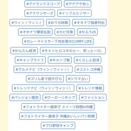
#アイランドスコープ
#アゲアゲめし
#アナウンサーズ
#インフルエンサー
#ウィン♪ウィン♪
#おうち時間
#オキナワ強者列伝
#オキナワ爆笑伝説
#カビ対策
#かふうch
#カレーマイスター下地友香のCURRY LIFE
#かんたん経済
#キャンヒロユキのとー、笑っとーけ。
#キャンプライフ
#キャンプ飯
#くらしと経済
#グルメナビ（ウィン♪ウィン♪）
#コストコ沖縄
#ゴリん家で語やびら
#シウマ占い
#トレンドナビ（ウィン♪ウィン♪）
#トレンド情報
#パッション屋良
#ひーぷー☆ホップ
#ファッション
#フォトライター舘幸子 スイーツ時間in沖縄
#フォトライター舘幸子 沖縄おいしいパン時間
#プロ野球キャンプ