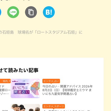
の石垣島 球場名が「ロートスタジアム石垣」に
せて読みたい記事
・焼肉,テレビ,ホテル,地域,本島南部,那覇市
エンタメ,占い
イド
今日の占い・開運アドバイス 2026年
産豚ロー
8月2日（日）【琉球鑑定士ミウマ ま
リゾート
いにち九星気学開運占い】
エンタメ,スポーツ