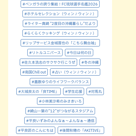
#ベンガラの誇り集結！FC琉球選手名鑑2026
#ホテルセレクション（ウィン♪ウィン♪）
#ライター真崎 "2度目の沖縄暮らし"だより
#らくらくクッキング（ウィン♪ウィン♪）
#リップサービス金城晋也の「こちら舞台袖」
#リトルユニバース
#今日は何の日
#佐久本浩志のサクサク行こうぜ
#冬の沖縄
#南国Chill out
#占い（ウィン♪ウィン♪）
#嘉数ゆりのライフワークバランス
#大城良太の「良TIME」
#学生応援
#対馬丸
#小林美沙希のみさきいろ
#崎山一葉の”12”がつながるスタジアム
#平良いずみのよんなぁ～よんなぁ～通信
#平良匠のこんにちは
#後間秋穂の「AKITIVE」