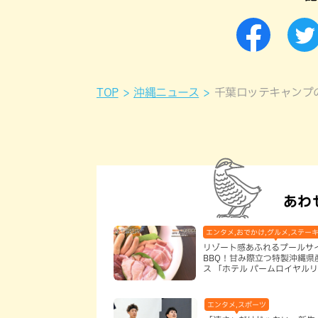
TOP
沖縄ニュース
千葉ロッテキャンプ
あわ
エンタメ,おでかけ,グルメ,ステーキ
リゾート感あふれるプールサ
BBQ！甘み際立つ特製沖縄県
ス 「ホテル パームロイヤル
国際通り」（那覇市）
エンタメ,スポーツ