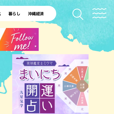
化
暮らし
沖縄経済
50年
SDGs
北部離島
ファッション
レシピ
本島中部
ローカルニュース
理
沖縄旧暦行事
本島南部
沖縄移住
理
ト
ー
ー