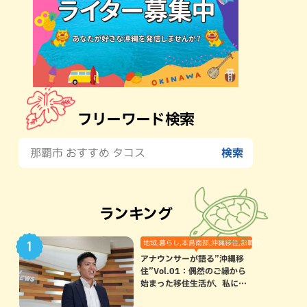
フリーワード検索
ランキング
地域,暮らし,本島南部,沖縄移住,那覇市
アナウンサーが語る”沖縄移
住”Vol.01：偶然のご縁から
始まった移住生活が、私にと
って120点満点になった理由