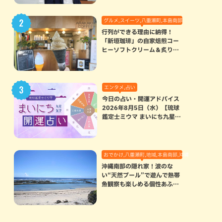
グルメ,スイーツ,八重瀬町,本島南部
行列ができる理由に納得！
「新垣珈琲」の自家焙煎コー
ヒーソフトクリーム＆炙りマ
シュマロのスモアラテが絶品
（八重瀬町）
エンタメ,占い
今日の占い・開運アドバイス
2026年8月5日（水）【琉球
鑑定士ミウマ まいにち九星気
学開運占い】
おでかけ,八重瀬町,地域,本島南部,沖縄の海,自然
沖縄南部の隠れ家！波のな
い“天然プール”で遊んで熱帯
魚観察も楽しめる個性あふれ
る「玻名城の郷ビーチ」（八
重瀬町）