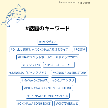
Recommended by
#話題のキーワード
#19ペディア
#Dr.blue 東真七水のOKINAWA海ゴミライフ
#FC琉球
#FIBAバスケットボールワールドカップ2023
#HY SKY Fes
#HYゴーゴーゴーヤー
#JUNGLIA（ジャングリア ）
#KINGS PLAYERS STORY
#Me We OKINAWA
#O-1グランプリ
#OKINAWA BUSINESS FRONTLINE
#OKINAWA MONDE W･ALKER
#OKINAWA SONG BOOK
#OKITIVEまとめ