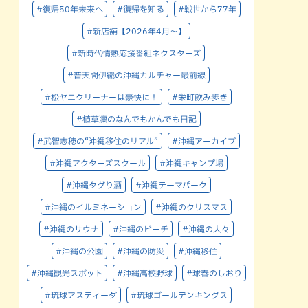
#復帰50年未来へ
#復帰を知る
#戦世から77年
#新店舗【2026年4月～】
#新時代情熱応援番組ネクスターズ
#普天間伊織の沖縄カルチャー最前線
#松ヤニクリーナーは豪快に！
#栄町飲み歩き
#植草凜のなんでもかんでも日記
#武智志穂の“沖縄移住のリアル”
#沖縄アーカイブ
#沖縄アクターズスクール
#沖縄キャンプ場
#沖縄タグり酒
#沖縄テーマパーク
#沖縄のイルミネーション
#沖縄のクリスマス
#沖縄のサウナ
#沖縄のビーチ
#沖縄の人々
#沖縄の公園
#沖縄の防災
#沖縄移住
#沖縄観光スポット
#沖縄高校野球
#球春のしおり
#琉球アスティーダ
#琉球ゴールデンキングス