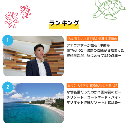
ランキング
地域,暮らし,本島南部,沖縄移住,那覇市
アナウンサーが語る”沖縄移
住”Vol.01：偶然のご縁から始まった
移住生活が、私にとって120点満点
になった理由
おでかけ,ホテル,名護市,地域,本島北部
なぜ名護だったのか？国内初のビー
チリゾート「コートヤード・バイ・
マリオット沖縄リゾート」に込めら
れた想い