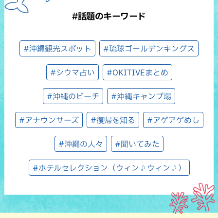
#話題のキーワード
#沖縄観光スポット
#琉球ゴールデンキングス
#シウマ占い
#OKITIVEまとめ
#沖縄のビーチ
#沖縄キャンプ場
#アナウンサーズ
#復帰を知る
#アゲアゲめし
#沖縄の人々
#聞いてみた
#ホテルセレクション（ウィン♪ウィン♪）