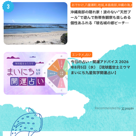
おでかけ,八重瀬町,地域,本島南部,沖縄の海,自
沖縄南部の隠れ家！波のない“天然プ
ール”で遊んで熱帯魚観察も楽しめる
個性あふれる「玻名城の郷ビーチ」
（八重瀬町）
エンタメ,占い
今日の占い・開運アドバイス 2026
年8月5日（水）【琉球鑑定士ミウマ
まいにち九星気学開運占い】
Recommended by