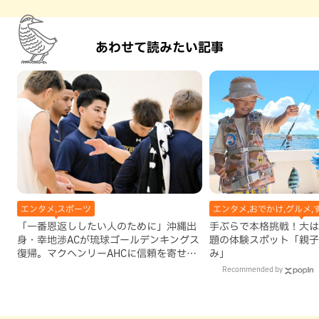
あわせて読みたい記事
エンタメ,スポーツ
エンタメ,おでかけ,グルメ,
「一番恩返ししたい人のために」沖縄出
手ぶらで本格挑戦！大は
身・幸地渉ACが琉球ゴールデンキングス
題の体験スポット「親子
復帰。マクヘンリーAHCに信頼を寄せる
み」
理由
Recommended by