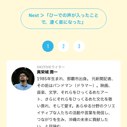
Next ＞「ひーでの声が入ったこと
で、凄く楽になった」
1
2
3
OKITIVEライター
真栄城 潤一
1985年生まれ、那覇市出身。 元新聞記者、
その前はバンドマン（ドラマー）。映画、
音楽、文学、それらをひっくるめたアー
ト、さらにそれらをひっくるめた文化を敬
い畏れ、そして愛す。あらゆる分野のクリエ
イティブな人たちの活動や言葉を発信し、
つながりを生み、沖縄の未来に貢献した
い、と目論む。