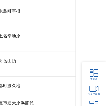
米島町宇根
土名幸地原
羽岳山頂
番組表
部町渡久地
ライブ映像
護市運天原浜苗代