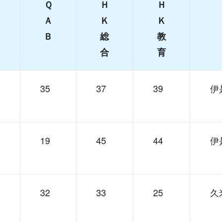
Ｑ
Ｈ
Ｈ
Ａ
Ｋ
Ｋ
Ｂ
総
教
合
育
35
37
39
伊
19
45
44
伊
32
33
25
久