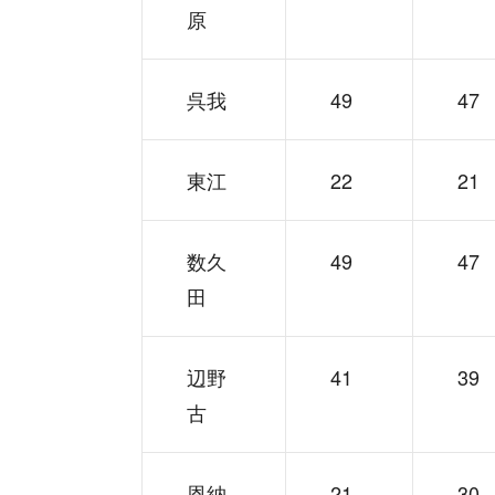
原
呉我
49
47
東江
22
21
数久
49
47
田
辺野
41
39
古
恩納
21
30