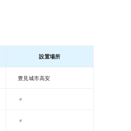
設置場所
豊見城市高安
〃
〃