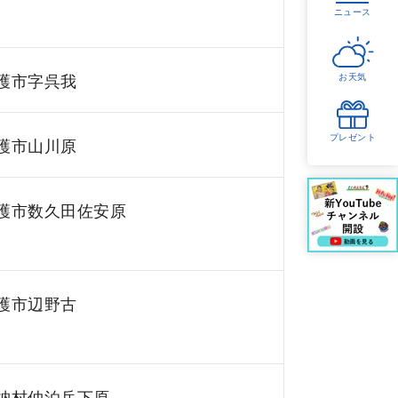
ニュース
護市字呉我
お天気
プレゼント
護市山川原
護市数久田佐安原
護市辺野古
納村仲泊岳下原