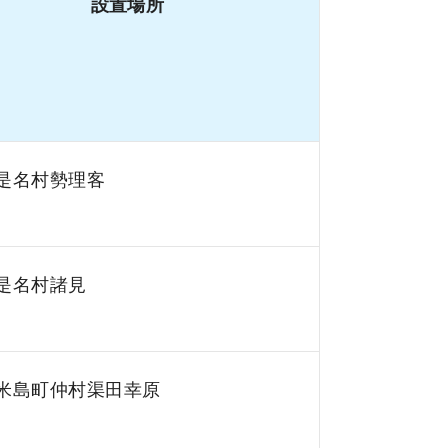
設置場所
是名村勢理客
是名村諸見
米島町仲村渠田幸原