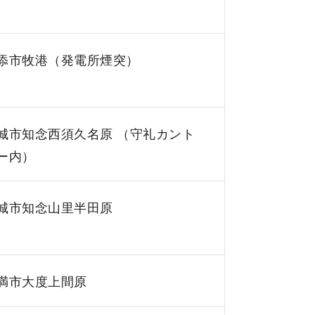
添市牧港（発電所煙突）
城市知念西須久名原 （守礼カント
ー内）
城市知念山里半田原
満市大度上間原