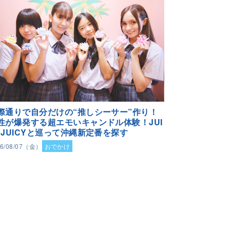
際通りで自分だけの“推しシーサー”作り！
性が爆発する超エモいキャンドル体験！JUI
YJUICYと巡って沖縄新定番を探す
26/08/07（金）
おでかけ