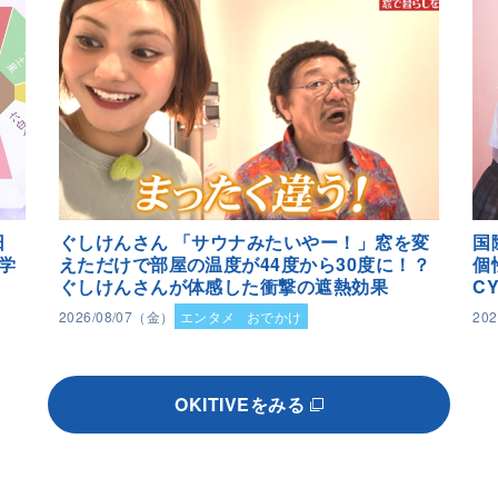
日
ぐしけんさん 「サウナみたいやー！」窓を変
国
学
えただけで部屋の温度が44度から30度に！？
個
ぐしけんさんが体感した衝撃の遮熱効果
C
2026/08/07（金）
エンタメ
おでかけ
20
OKITIVEをみる