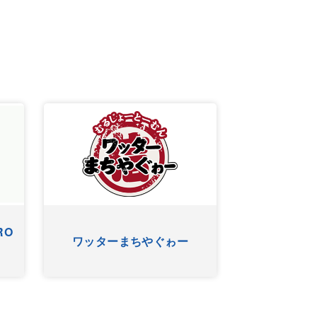
RO
ワッターまちやぐゎー
HYゴー