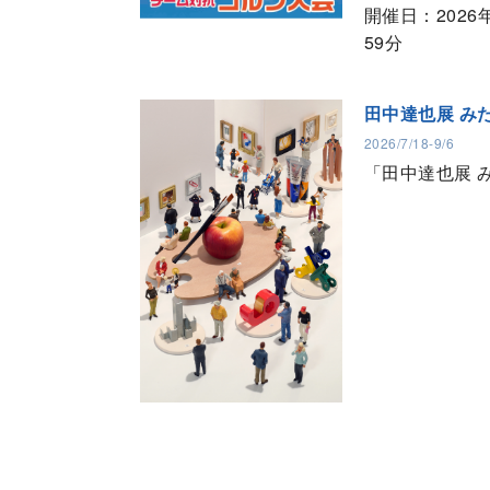
開催日：202
59分
田中達也展 み
2026/7/18-9/6
「田中達也展 