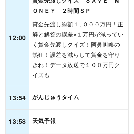
賞金先渡しクイズ ＳＡＶＥ Ｍ
ＯＮＥＹ ２時間ＳＰ
賞金先渡し総額１, ０００万円！正
解と解答の誤差×１万円が減ってい
12:00
く賞金先渡しクイズ！阿鼻叫喚の
熱狂！誤差を減らして賞金を守り
きれ！データ放送で１００万円ク
イズも
13:54
がんじゅうタイム
13:58
天気予報