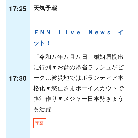
17:25
天気予報
ＦＮＮ Ｌｉｖｅ Ｎｅｗｓ イ
ット！
「令和八年八月八日」婚姻届提出
に行列▼お盆の帰省ラッシュがピ
ーク…被災地ではボランティア本
17:30
格化▼悠仁さまボーイスカウトで
豚汁作り▼メジャー日本勢きょう
も活躍
字幕