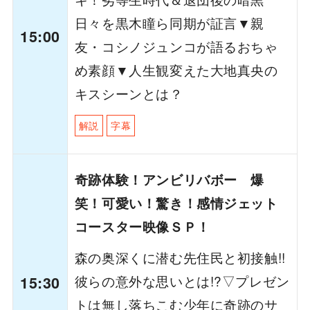
日々を黒木瞳ら同期が証言▼親
15:00
友・コシノジュンコが語るおちゃ
め素顔▼人生観変えた大地真央の
キスシーンとは？
解説
字幕
奇跡体験！アンビリバボー 爆
笑！可愛い！驚き！感情ジェット
コースター映像ＳＰ！
森の奥深くに潜む先住民と初接触!!
彼らの意外な思いとは!?▽プレゼン
15:30
トは無し落ちこむ少年に奇跡のサ