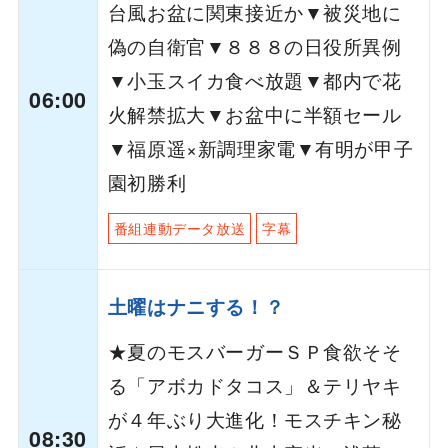
台風お盆に関東接近か▼被災地に
偽の自衛官▼８８８の日役所異例
▼小玉スイカ食べ放題▼都内で花
06:00
火解禁拡大▼お盆中に半額セール
▼福原遥×新調理家電▼有明が甲子
園初勝利
番組連動データ放送
字幕
土曜はナニする！？
★夏のモスバーガーＳＰ食欲そそ
る「アボカドタコス」＆テリヤキ
が４年ぶり大進化！モスチキン秘
08:30