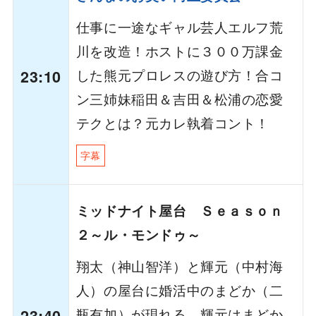
仕事に一途なギャル芸人エルフ荒
川を改造！ホストに３００万課金
した熊元プロレスの遊び方！合コ
23:10
ン三姉妹稲田＆吉田＆松浦の恋愛
テクとは？元カレ執着コント！
字幕
ミッドナイト屋台 Ｓｅａｓｏｎ
２～ル・モンドゥ～
翔太（神山智洋）と輝元（中村海
人）の屋台に婚活中のまどか（二
瓶有加）が現れる。輝元はまどか
23:40