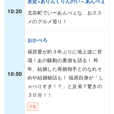
友近×ありんくりんのい～あんべぇ
10:20
北谷町でいーあんべぇな、おスス
メのグルメ巡り！
おかべろ
福原愛が約３年ぶりに地上波に登
場！あの騒動の裏側を語る！ 昨
年、結婚した再婚相手とのなれそ
10:50
めや結婚秘話も！ 福原自身が「し
ゃべりすぎ！？」と反省？驚きの
３０分！！
字幕