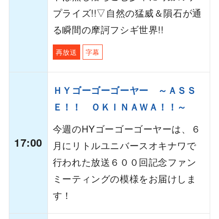
プライズ!!▽自然の猛威＆隕石が通
る瞬間の摩訶フシギ世界!!
再放送
字幕
ＨＹゴーゴーゴーヤー ～ＡＳＳ
Ｅ！！ ＯＫＩＮＡＷＡ！！～
今週のHYゴーゴーゴーヤーは、６
17:00
月にリトルユニバースオキナワで
行われた放送６００回記念ファン
ミーティングの模様をお届けしま
す！