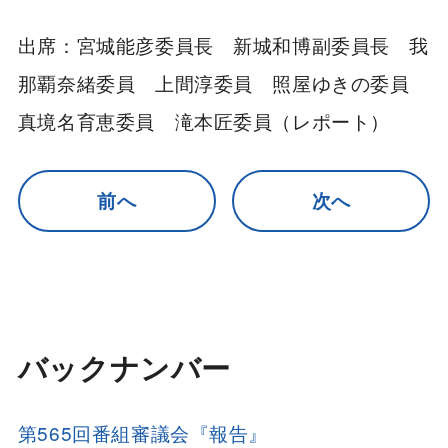
出席：宮城能彦委員長 新城和博副委員長 我
那覇奈緒委員 上間淳委員 照屋ゆきの委員
真境名育恵委員 滝本匠委員（レポート）
前へ
次へ
バックナンバー
第565回番組審議会『報告』