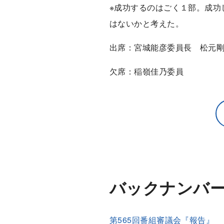
※成功するのはごく１部。成功
はないかと考えた。
出席：宮城能彦委員長 松元
欠席：稲嶺佳乃委員
バックナンバ
第565回番組審議会『報告』