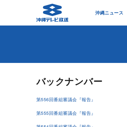
沖縄ニュース
バックナンバー
第556回番組審議会『報告』
第555回番組審議会『報告』
第554回番組審議会『報告』