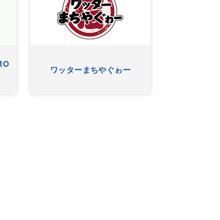
アニマルＳＵＮ
KUKURU