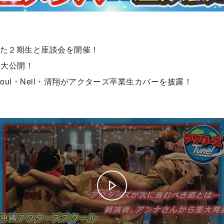
に加わった２期生と座談会を開催！
を大公開！
は、Soul・Neil・清翔がアクターズ卒業生カバーを披露！