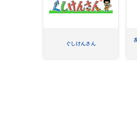
あ
OKINAWA BUSINESS FRO
ワッター
NTLINE