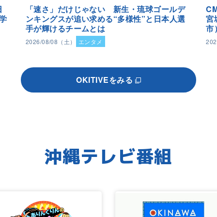
日
「速さ」だけじゃない 新生・琉球ゴールデ
C
学
ンキングスが追い求める“多様性”と日本人選
宮
手が輝けるチームとは
市
2026/08/08（土）
エンタメ
20
OKITIVEをみる
沖縄テレビ番組