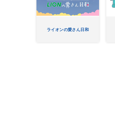
C琉球 シンカTV
アクターズTune！
（放送終了）
（放送終了）