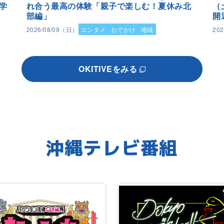
学
れ合う最高の体験「親子で楽しむ！夏休み北
（
部編」
開
2026/08/09（日）
エンタメ
おでかけ
地域
20
OKITIVEをみる
沖縄テレビ番組