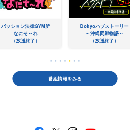
くらしと経済
南国Chill O
（放送終了）
（放送終了
番組情報をみる