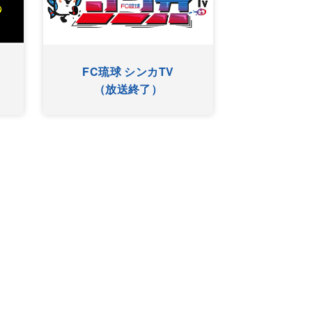
新時代情熱応援番組
O
ut
ネクスターズ
）
（放送終了）