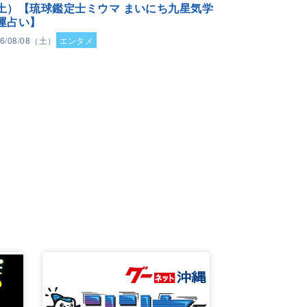
土）【琉球鑑定士ミウマ まいにち九星気学
運占い】
26/08/08（土）
エンタメ