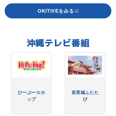
OKITIVEをみる
沖縄テレビ番組
ひーぷー☆ホ
首里城ふたた
ップ
び