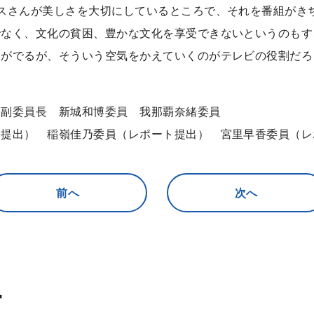
スさんが美しさを大切にしているところで、それを番組がき
でなく、文化の貧困、豊かな文化を享受できないというのもす
判がでるが、そういう空気をかえていくのがテレビの役割だろ
剛副委員長 新城和博委員 我那覇奈緒委員
ト提出） 稲嶺佳乃委員（レポート提出） 宮里早香委員（レ
前へ
次へ
ー