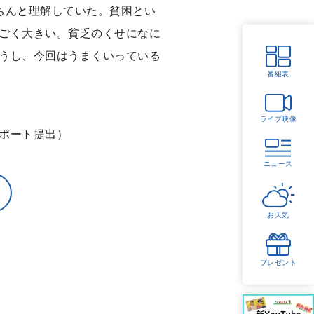
ちんと理解していた。貧困とい
ごく大きい。貧乏のくせになに
うし、今回はうまくいっている
番組表
ライブ映像
ポート提出）
ニュース
お天気
プレゼント