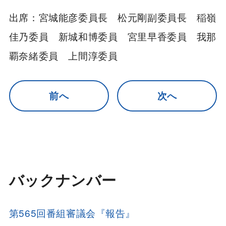
出席：宮城能彦委員長 松元剛副委員長 稲嶺
佳乃委員 新城和博委員 宮里早香委員 我那
覇奈緒委員 上間淳委員
前へ
次へ
バックナンバー
第565回番組審議会『報告』