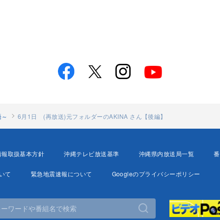
語～
6月1日 (再放送)元フォルダーのAKINA さん【後編】
情報取扱基本方針
沖縄テレビ放送基準
沖縄県内放送局一覧
番
いて
緊急地震速報について
Googleのプライバシーポリシー