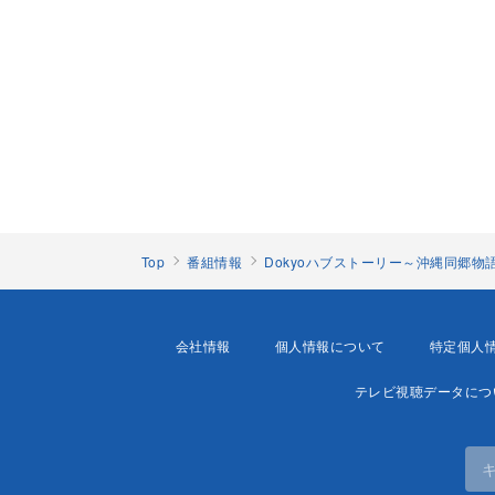
Top
番組情報
Dokyoハブストーリー～沖縄同郷物
会社情報
個人情報について
特定個人
テレビ視聴データにつ