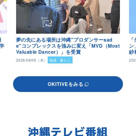
日
夢の先にある場所は沖縄"プロダンサーsad
「
学
e"コンプレックスを強みに変え「MVD（Most
ン
Valuable Dancer）」を受賞
紗
2026/08/06（木）
地域
暮らし
20
OKITIVEをみる
沖縄テレビ番組