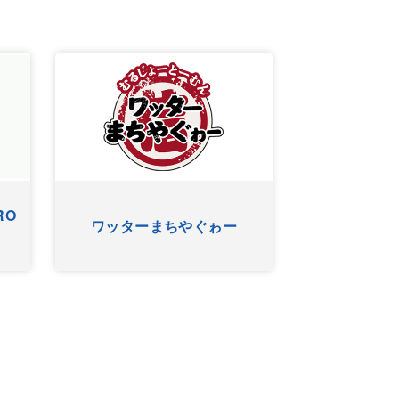
RO
ワッターまちやぐゎー
HYゴー