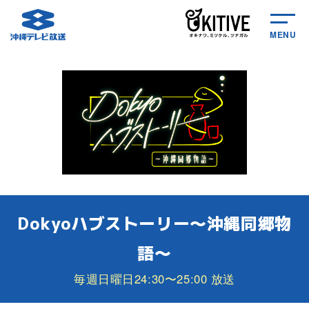
MENU
Dokyoハブストーリー～沖縄同郷物
語～
毎週日曜日24:30〜25:00 放送