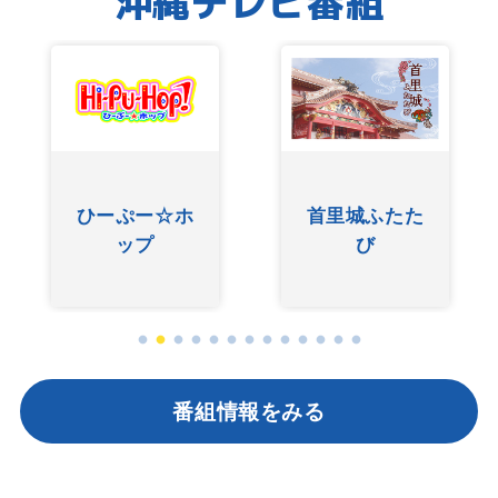
沖縄テレビ番組
友近ありんく
ぐしけんさん
りんのい～あ
んべぇ
番組情報をみる