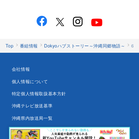
Top
番組情報
Dokyoハブストーリー～沖縄同郷物語～
6
会社情報
個人情報について
特定個人情報取扱基本方針
沖縄テレビ放送基準
沖縄県内放送局一覧
番組審議会