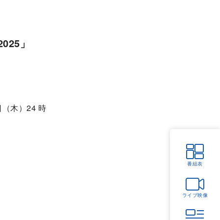
025」
日（木）24 時
番組表
ライブ映像