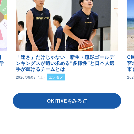
日
「速さ」だけじゃない 新生・琉球ゴールデ
C
学
ンキングスが追い求める“多様性”と日本人選
宮
手が輝けるチームとは
市
2026/08/08（土）
エンタメ
20
OKITIVEをみる