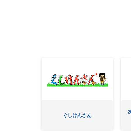
ふたたび
ぐしけんさん