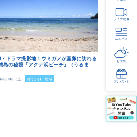
ライブ映像
ニュース
M・ドラマ撮影地！ウミガメが産卵に訪れる
お天気
城島の秘境「アクナ浜ビーチ」（うるま
）
26/08/08（土）
おでかけ
地域
プレゼント