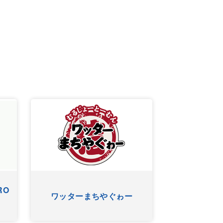
RO
ワッターまちやぐゎー
HYゴー