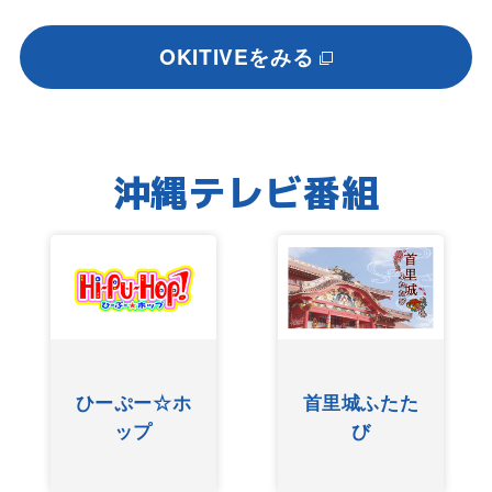
OKITIVEをみる
沖縄テレビ番組
ひーぷー☆ホ
首里城ふたた
ップ
び