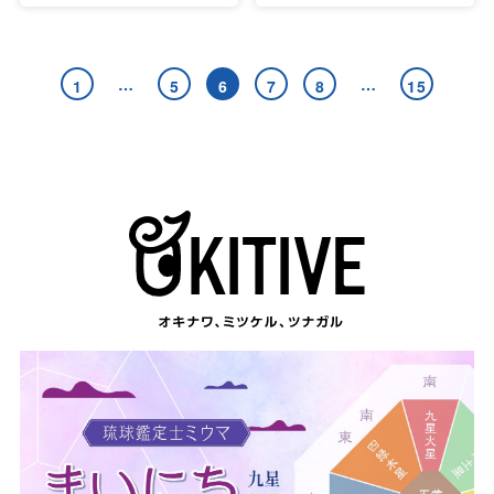
…
…
1
5
6
7
8
15