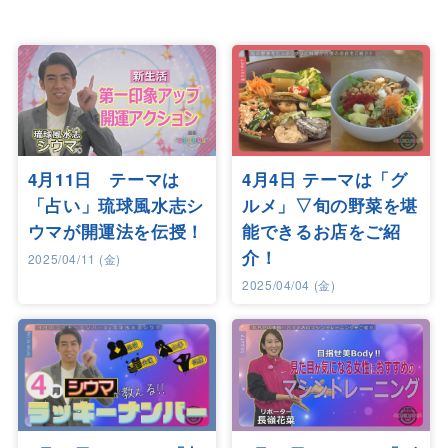
4月11日 テーマは
4月4日 テーマは「グ
「占い」琉球風水志シ
ルメ」▽旬の野菜を堪
ウマが開運法を伝授！
能できるお店をご紹
介！
2025/04/11 (金)
2025/04/04 (金)