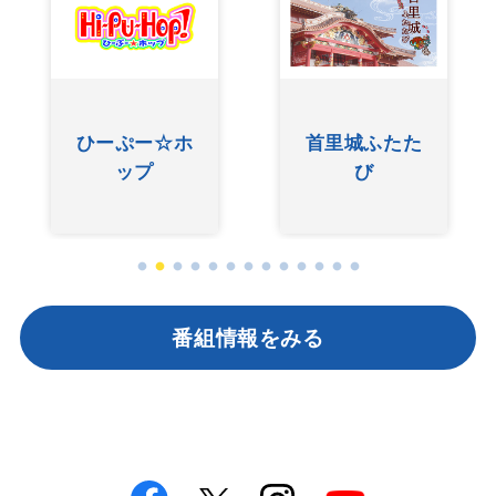
ひーぷー☆ホ
首里城ふたた
ップ
び
番組情報をみる