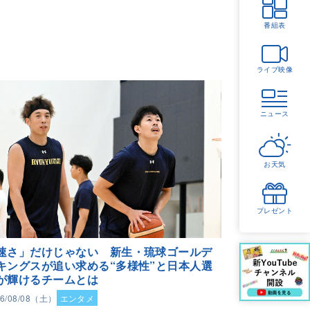
番組表
ライブ映像
ニュース
お天気
プレゼント
速さ」だけじゃない 新生・琉球ゴールデ
キングスが追い求める“多様性”と日本人選
が輝けるチームとは
26/08/08（土）
エンタメ