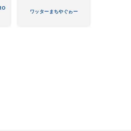
RO
ワッターまちやぐゎー
HYゴー