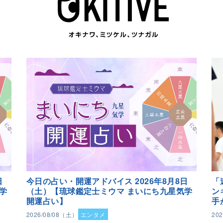
日
今日の占い・開運アドバイス 2026年8月8日
「
学
（土）【琉球鑑定士ミウマ まいにち九星気学
ン
開運占い】
手
2026/08/08（土）
エンタメ
20