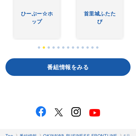
ひーぷー☆ホ
首里城ふたた
ップ
び
番組情報をみる
Top
番組情報
OKINAWA BUSINESS FRONTLINE
5月