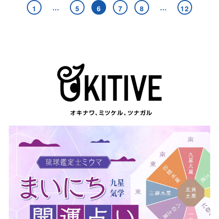
…
…
1
5
6
7
8
12