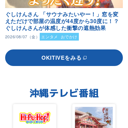
ぐしけんさん 「サウナみたいやー！」窓を変
えただけで部屋の温度が44度から30度に！？
ぐしけんさんが体感した衝撃の遮熱効果
2026/08/07（金）
エンタメ
おでかけ
OKITIVEをみる
沖縄テレビ番組