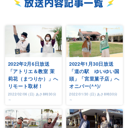
放送内容記事一覧
2022年2月6日放送
2022年1月30日放送
「アトリエ＆教室 茉
「道の駅 ゆいゆい国
莉花（まつりか）」へ
頭」「宮里菓子店」へ
リモート取材！
オニバー(^^)/
2022/02/06 (日) あさ8時30分
2022/01/30 (日) あさ8時30分
～
～