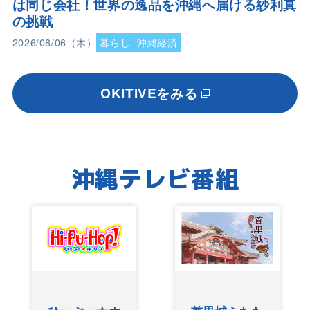
は同じ会社！世界の逸品を沖縄へ届ける紗利真
の挑戦
2026/08/06（木）
暮らし
沖縄経済
OKITIVEをみる
沖縄テレビ番組