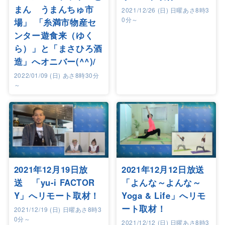
まん うまんちゅ市
2021/12/26 (日) 日曜あさ8時3
0分～
場」 「糸満市物産セ
ンター遊食来（ゆく
ら）」と「まさひろ酒
造」へオニバー(^^)/
2022/01/09 (日) あさ8時30分
～
2021年12月19日放
2021年12月12日放送
送 「yu-i FACTOR
「よんな～よんな～
Y」へリモート取材！
Yoga & Life」へリモ
ート取材！
2021/12/19 (日) 日曜あさ8時3
0分～
2021/12/12 (日) 日曜あさ8時3