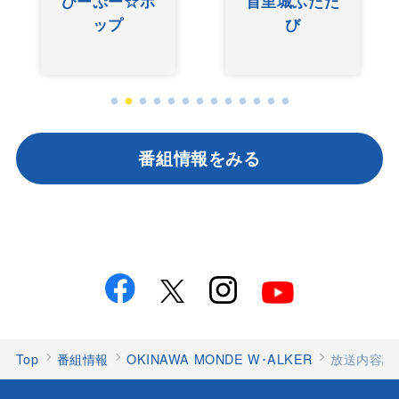
ひーぷー☆ホ
首里城ふたた
ップ
び
番組情報をみる
Top
番組情報
OKINAWA MONDE W･ALKER
放送内容記