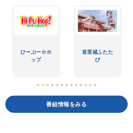
ひーぷー☆ホ
首里城ふたた
ップ
び
番組情報をみる