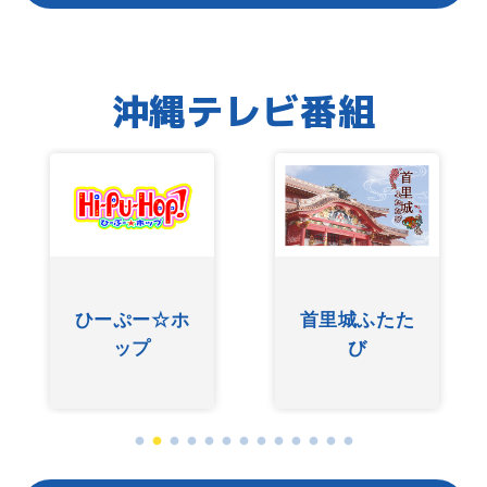
沖縄テレビ番組
ひーぷー☆ホ
首里城ふたた
ップ
び