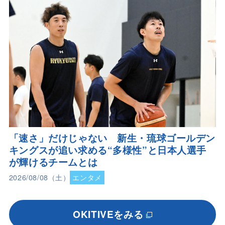
「速さ」だけじゃない 新生・琉球ゴールデン
キングスが追い求める“多様性”と日本人選手
が輝けるチームとは
2026/08/08（土）
エンタメ
OKITIVEをみる