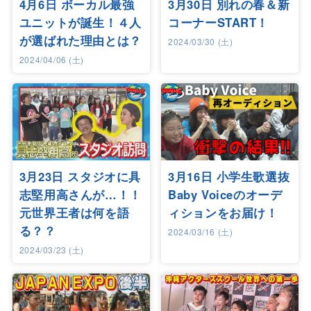
4月6日 ボーカル最強
3月30日 別れの春＆新
ユニットが誕生！４人
コーナーSTART！
が選ばれた理由とは？
2024/03/30 (土)
2024/04/06 (土)
3月23日 スタジオに具
3月16日 小学生歌選抜
志堅用高さんが…！！
Baby Voiceのオーデ
元世界王者は何を語
ィションをお届け！
る？？
2024/03/16 (土)
2024/03/23 (土)