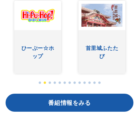
ひーぷー☆ホ
首里城ふたた
ップ
び
番組情報をみる