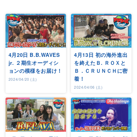
4月20日 B.B.WAVES
4月13日 初の海外進出
jr. ２期生オーディシ
を終えたＢ. ＲＯＸと
ョンの模様をお届け！
Ｂ．ＣＲＵＮＣＨに密
着！
2024/04/20 (土)
2024/04/06 (土)