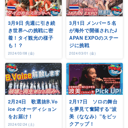
3月9日 先週に引き続
3月1日 メンバー５名
き世界への挑戦に密
が海外で開催されたJ
着！タイ観光の様子
APAN EXPOのステー
も！？
ジに挑戦
2024/03/08 (金)
2024/03/01 (金)
2月24日 歌選抜B.Vo
2月17日 ソロの舞台
ice のオーディション
を夢見て奮闘する“波
をお届け！
美（ななみ）”をピッ
クアップ！
2024/02/24 (土)