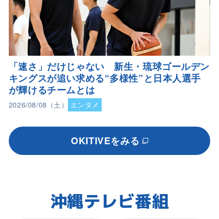
「速さ」だけじゃない 新生・琉球ゴールデン
キングスが追い求める“多様性”と日本人選手
が輝けるチームとは
2026/08/08（土）
エンタメ
OKITIVEをみる
沖縄テレビ番組