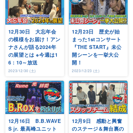
12月30日 大忘年会
12月23日 歴史が始
の模様をお届け！アン
まった1stコンサート
ナさんが語る2024年
『THE START』未公
の展望とは ※今週は1
開シーンを一挙大公
6：10～放送
開！
2023/12/30 (土)
2023/12/23 (土)
12月16日 B.B.WAVE
12月9日 感動と興奮
S jr. 最高峰ユニット
のステージ＆舞台裏の