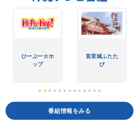
ひーぷー☆ホ
首里城ふたた
ップ
び
番組情報をみる