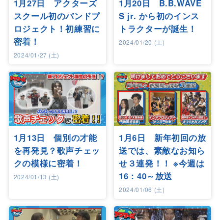
1月27日 アクターズ
1月20日 B.B.WAVE
スクール初のバンドプ
S jr. から初のインス
ロジェクト！初練習に
トラクターが誕生！
密着！
2024/01/20 (土)
2024/01/27 (土)
1月13日 個別の才能
1月6日 新年初回の放
を再発見？歌声チェッ
送では、素敵なお知ら
クの模様に密着！
せ３連発！！ ※今週は
16：40～放送
2024/01/13 (土)
2024/01/06 (土)