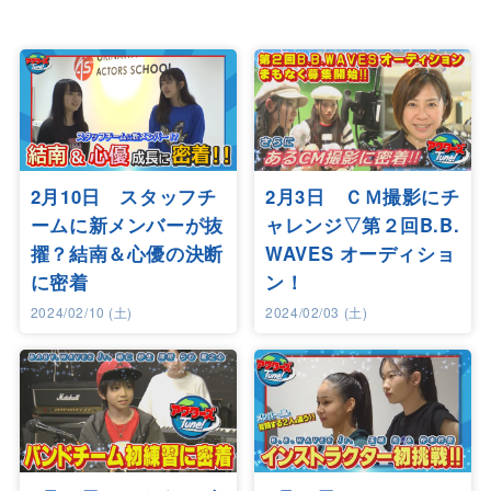
2月10日 スタッフチ
2月3日 ＣＭ撮影にチ
ームに新メンバーが抜
ャレンジ▽第２回B.B.
擢？結南＆心優の決断
WAVES オーディショ
に密着
ン！
2024/02/10 (土)
2024/02/03 (土)