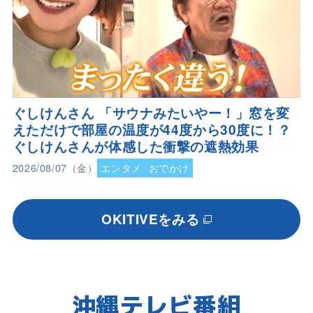
ぐしけんさん 「サウナみたいやー！」窓を変
えただけで部屋の温度が44度から30度に！？
ぐしけんさんが体感した衝撃の遮熱効果
2026/08/07（金）
エンタメ
おでかけ
OKITIVEをみる
沖縄テレビ番組