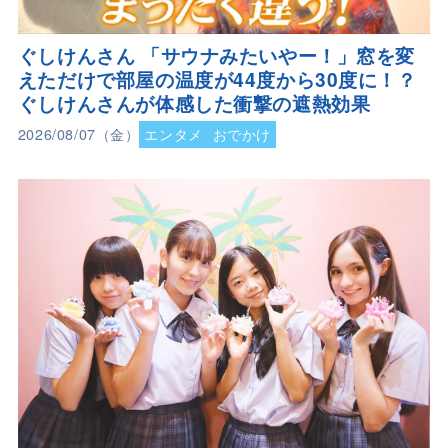
ぐしけんさん 「サウナみたいやー！」窓を変
えただけで部屋の温度が44度から30度に！？
ぐしけんさんが体感した衝撃の遮熱効果
2026/08/07（金）
エンタメ
おでかけ