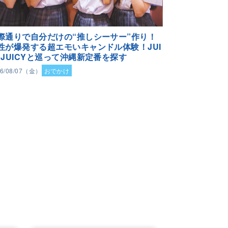
際通りで自分だけの“推しシーサー”作り！
性が爆発する超エモいキャンドル体験！JUI
YJUICYと巡って沖縄新定番を探す
26/08/07（金）
おでかけ