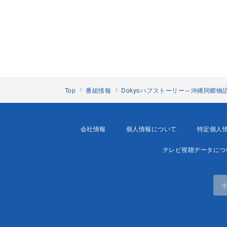
Top
番組情報
Dokyoハブストーリー～沖縄同郷物
会社情報
個人情報について
特定個人
テレビ視聴データにつ