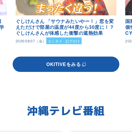
日
ぐしけんさん 「サウナみたいやー！」窓を変
国
学
えただけで部屋の温度が44度から30度に！？
個
ぐしけんさんが体感した衝撃の遮熱効果
C
2026/08/07（金）
エンタメ
おでかけ
20
OKITIVEをみる
沖縄テレビ番組