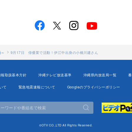
語～
9月17日 俳優業で活動！伊江中出身の小橋川建さん
情報取扱基本方針
沖縄テレビ放送基準
沖縄県内放送局一覧
番
いて
緊急地震速報について
Googleのプライバシーポリシー
©OTV CO.,LTD All Rights Reserved.