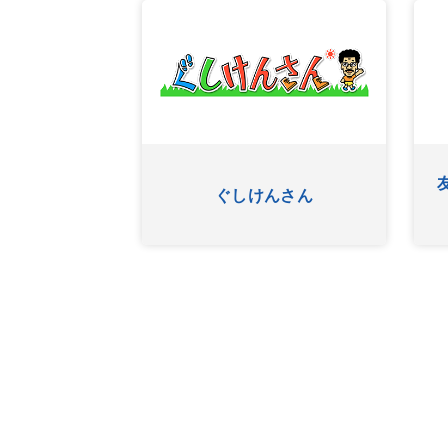
ありんくりんのい～あ
OKINAWA BUSINESS FRO
んべぇ
NTLINE