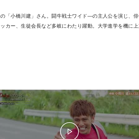
身の「小橋川建」さん。闘牛戦士ワイド―の主人公を演じ、俳
サッカー、生徒会長など多岐にわたり躍動。大学進学を機に上
？